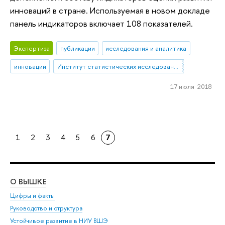
инноваций в стране. Используемая в новом докладе
панель индикаторов включает 108 показателей.
Экспертиза
публикации
исследования и аналитика
инновации
Институт статистических исследований и экономики знаний
17 июля 2018
1
2
3
4
5
6
7
О ВЫШКЕ
ОБ
Цифры и факты
Ли
Руководство и структура
Дов
Устойчивое развитие в НИУ ВШЭ
Ол