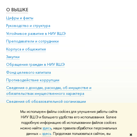
О ВЫШКЕ
ОБ
Цифры и факты
Ли
Руководство и структура
Дов
Устойчивое развитие в НИУ ВШЭ
Ол
Преподаватели и сотрудники
При
Корпуса и общежития
Вы
Закупки
При
Обращения граждан в НИУ ВШЭ
Ас
Фонд целевого капитала
До
Противодействие коррупции
Цен
Сведения о доходах, расходах, об имуществе и
Би
обязательствах имущественного характера
Об
Сведения об образовательной организации
Обр
Людям с ограниченными возможностями здоровья
Мы используем файлы cookies для улучшения работы сайта
Единая платежная страница
НИУ ВШЭ и большего удобства его использования. Более
подробную информацию об использовании файлов cookies
Работа в Вышке
можно найти
здесь
, наши правила обработки персональных
данных –
здесь
. Продолжая пользоваться сайтом, вы
✖