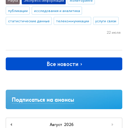
Наука
Экспресс-информация
мониторинги
публикации
исследования и аналитика
статистические данные
телекоммуникации
услуги связи
22 июля
Все новости
Подписаться на анонсы
Август
2026
Previous Month
Next M