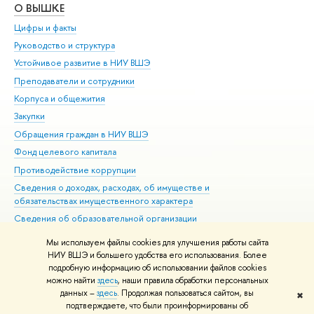
О ВЫШКЕ
ОБ
Цифры и факты
Ли
Руководство и структура
Дов
Устойчивое развитие в НИУ ВШЭ
Ол
Преподаватели и сотрудники
При
Корпуса и общежития
Вы
Закупки
При
Обращения граждан в НИУ ВШЭ
Ас
Фонд целевого капитала
До
Противодействие коррупции
Цен
Сведения о доходах, расходах, об имуществе и
Би
обязательствах имущественного характера
Об
Сведения об образовательной организации
Обр
Людям с ограниченными возможностями здоровья
Мы используем файлы cookies для улучшения работы сайта
Единая платежная страница
НИУ ВШЭ и большего удобства его использования. Более
подробную информацию об использовании файлов cookies
Работа в Вышке
можно найти
здесь
, наши правила обработки персональных
данных –
здесь
. Продолжая пользоваться сайтом, вы
✖
Редактору
подтверждаете, что были проинформированы об