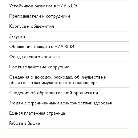
Устойчивое развитие в НИУ ВШЭ
О
Преподаватели и сотрудники
П
Корпуса и общежития
В
Закупки
П
Обращения граждан в НИУ ВШЭ
А
Фонд целевого капитала
Д
Противодействие коррупции
Ц
Сведения о доходах, расходах, об имуществе и
Б
обязательствах имущественного характера
О
Сведения об образовательной организации
О
Людям с ограниченными возможностями здоровья
Единая платежная страница
Работа в Вышке