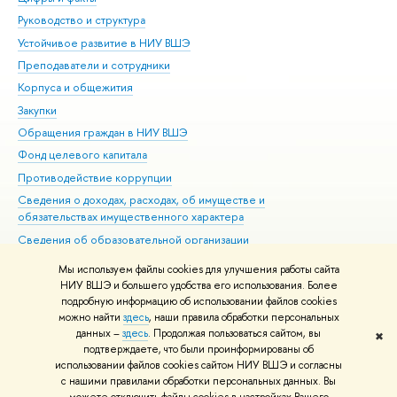
Руководство и структура
Дов
Устойчивое развитие в НИУ ВШЭ
Ол
Преподаватели и сотрудники
При
Корпуса и общежития
Вы
Закупки
При
Обращения граждан в НИУ ВШЭ
Ас
Фонд целевого капитала
До
Противодействие коррупции
Цен
Сведения о доходах, расходах, об имуществе и
Би
обязательствах имущественного характера
Об
Сведения об образовательной организации
Обр
Людям с ограниченными возможностями здоровья
Мы используем файлы cookies для улучшения работы сайта
Единая платежная страница
НИУ ВШЭ и большего удобства его использования. Более
подробную информацию об использовании файлов cookies
Работа в Вышке
можно найти
здесь
, наши правила обработки персональных
данных –
здесь
. Продолжая пользоваться сайтом, вы
✖
Редактору
подтверждаете, что были проинформированы об
© НИУ ВШЭ 1993–2026
Адреса и контакты
Условия использования
использовании файлов cookies сайтом НИУ ВШЭ и согласны
с нашими правилами обработки персональных данных. Вы
материалов
Политика конфиденциальности
Карта сайта