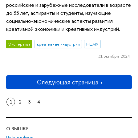
российские и зарубежные исследователи в возрасте
до 35 лет, аспиранты и студенты, изучающие
социально-экономические аспекты развития
креативной экономики и креативных индустрий.
Экспертиза
креативные индустрии
НЦМУ
31 октября 2024
Следующая страница
1
2
3
4
О ВЫШКЕ
ОБ
Цифры и факты
Ли