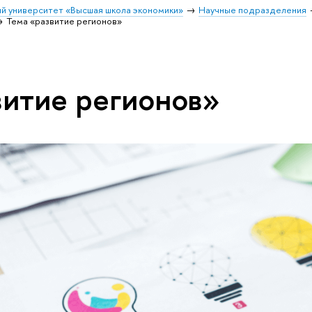
й университет «Высшая школа экономики»
Научные подразделения
Тема «развитие регионов»
витие регионов»