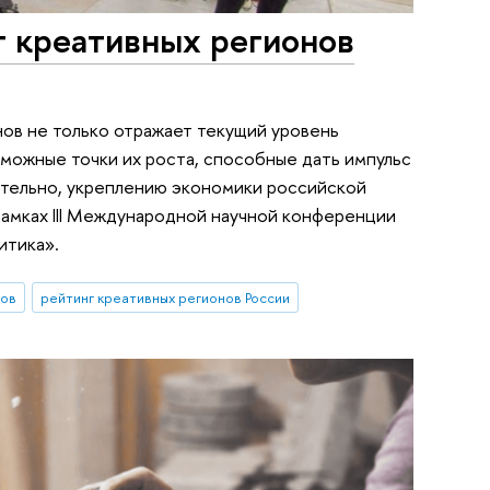
г креативных регионов
ов не только отражает текущий уровень
зможные точки их роста, способные дать импульс
вательно, укреплению экономики российской
 рамках III Международной научной конференции
итика».
нов
рейтинг креативных регионов России