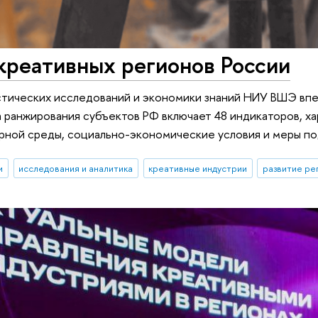
креативных регионов России
тических исследований и экономики знаний НИУ ВШЭ впе
 ранжирования субъектов РФ включает 48 индикаторов, х
урной среды, социально-экономические условия и меры п
и
исследования и аналитика
креативные индустрии
развитие ре