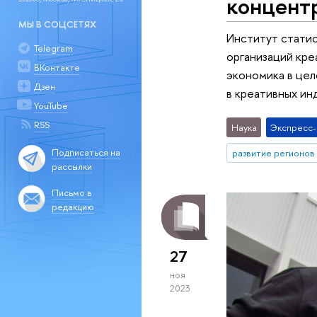
концент
МЫ В СОЦСЕТЯХ
Институт стати
Telegram
организаций кре
ВКонтакте
экономика в цел
Дзен
в креативных ин
YouTube
RSS
Наука
Экспресс
Подписаться на
развитие регионов
рассылки
Письмо в
редакцию
27
ноя
2023