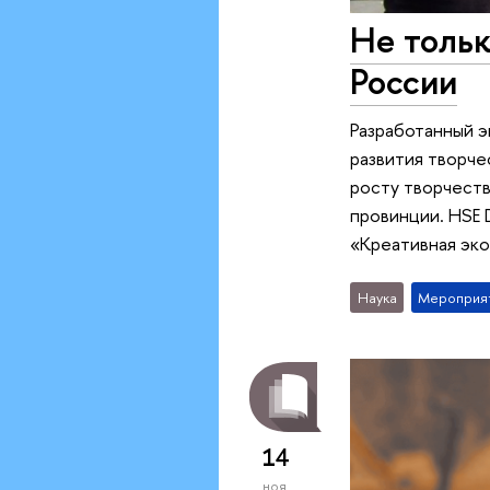
Не тольк
России
Разработанный 
развития творче
росту творчеств
провинции. HSE 
«Креативная эко
Наука
Мероприя
14
ноя