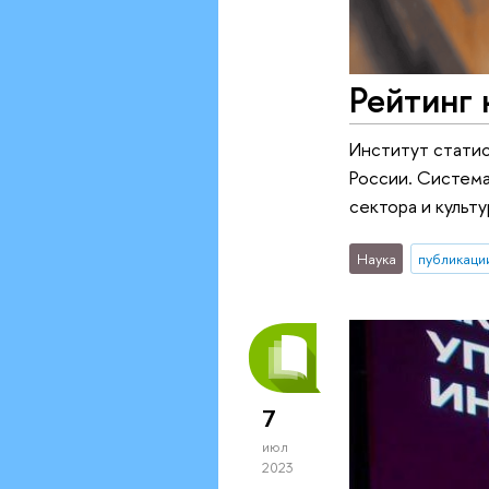
Рейтинг 
Институт статис
России. Система
сектора и культ
Наука
публикаци
7
июл
2023