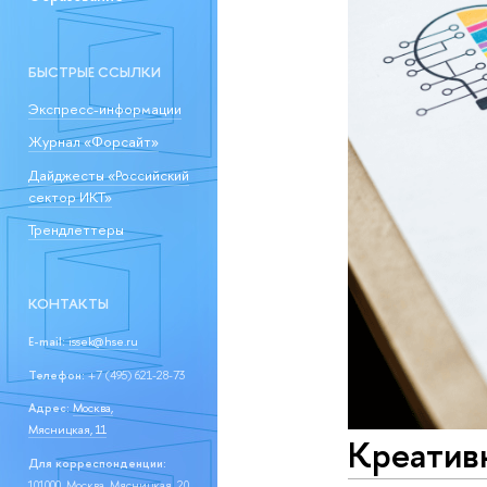
БЫСТРЫЕ ССЫЛКИ
Экспресс-информации
Журнал «Форсайт»
Дайджесты «Российский
сектор ИКТ»
Трендлеттеры
КОНТАКТЫ
E-mail:
issek@hse.ru
Телефон:
+7 (495) 621-28-73
Адрес:
Москва,
Мясницкая, 11
Креатив
Для корреспонденции:
101000, Москва, Мясницкая, 20