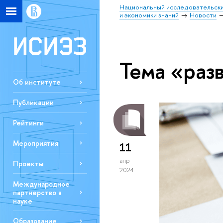
Национальный исследовательски
и экономики знаний
Новости
Тема «раз
Об институте
Публикации
Рейтинги
Мероприятия
11
апр
Проекты
2024
Международное
партнерство в
науке
Образование