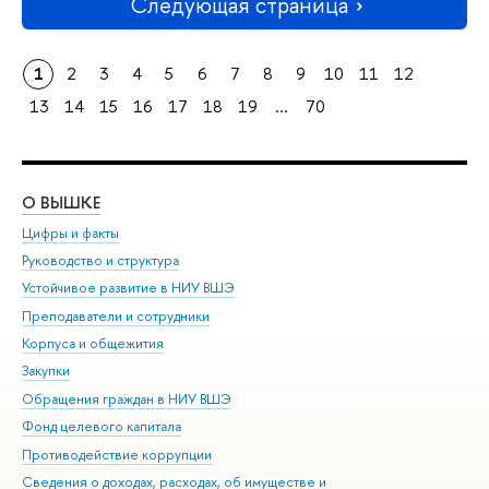
Следующая страница
1
2
3
4
5
6
7
8
9
10
11
12
13
14
15
16
17
18
19
...
70
О ВЫШКЕ
ОБ
Цифры и факты
Ли
Руководство и структура
Дов
Устойчивое развитие в НИУ ВШЭ
Ол
Преподаватели и сотрудники
При
Корпуса и общежития
Вы
Закупки
При
Обращения граждан в НИУ ВШЭ
Ас
Фонд целевого капитала
До
Противодействие коррупции
Цен
Сведения о доходах, расходах, об имуществе и
Би