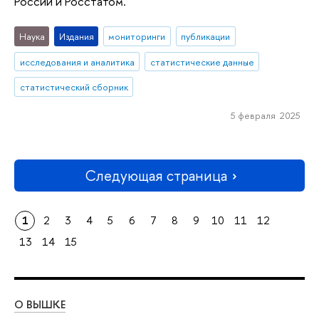
России и Росстатом.
Наука
Издания
мониторинги
публикации
исследования и аналитика
статистические данные
статистический сборник
5 февраля 2025
Следующая страница
1
2
3
4
5
6
7
8
9
10
11
12
13
14
15
О ВЫШКЕ
ОБ