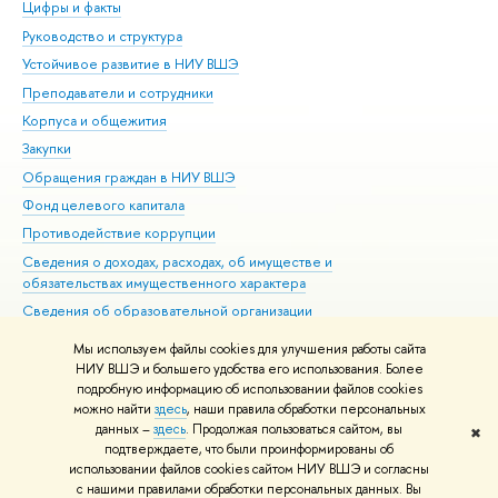
Цифры и факты
Ли
Руководство и структура
Дов
Устойчивое развитие в НИУ ВШЭ
Ол
Преподаватели и сотрудники
При
Корпуса и общежития
Вы
Закупки
При
Обращения граждан в НИУ ВШЭ
Ас
Фонд целевого капитала
До
Противодействие коррупции
Цен
Сведения о доходах, расходах, об имуществе и
Би
обязательствах имущественного характера
Об
Сведения об образовательной организации
Обр
Людям с ограниченными возможностями здоровья
Мы используем файлы cookies для улучшения работы сайта
Единая платежная страница
НИУ ВШЭ и большего удобства его использования. Более
подробную информацию об использовании файлов cookies
Работа в Вышке
можно найти
здесь
, наши правила обработки персональных
данных –
здесь
. Продолжая пользоваться сайтом, вы
✖
Редактору
подтверждаете, что были проинформированы об
© НИУ ВШЭ 1993–2026
Адреса и контакты
Условия использования
использовании файлов cookies сайтом НИУ ВШЭ и согласны
с нашими правилами обработки персональных данных. Вы
материалов
Политика конфиденциальности
Карта сайта