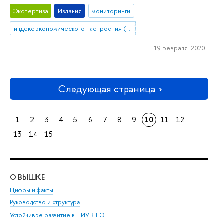
Экспертиза
Издания
мониторинги
индекс экономического настроения (ИЭН ВШЭ)
19 февраля 2020
Следующая страница
1
2
3
4
5
6
7
8
9
10
11
12
13
14
15
О ВЫШКЕ
ОБ
Цифры и факты
Ли
Руководство и структура
Дов
Устойчивое развитие в НИУ ВШЭ
Ол