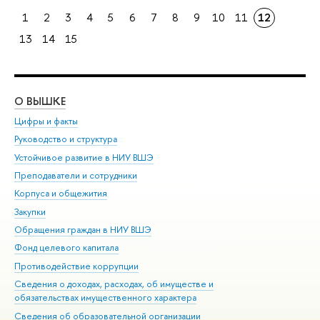
1
2
3
4
5
6
7
8
9
10
11
12
13
14
15
О ВЫШКЕ
ОБ
Цифры и факты
Ли
Руководство и структура
Дов
Устойчивое развитие в НИУ ВШЭ
Ол
Преподаватели и сотрудники
При
Корпуса и общежития
Вы
Закупки
При
Обращения граждан в НИУ ВШЭ
Ас
Фонд целевого капитала
До
Противодействие коррупции
Цен
Сведения о доходах, расходах, об имуществе и
Би
обязательствах имущественного характера
Об
Сведения об образовательной организации