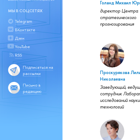
Голанд Михаил Юр
директор Центра
МЫ В СОЦСЕТЯХ
стратегического
Telegram
прогнозирования
ВКонтакте
Дзен
YouTube
RSS
Подписаться на
Проскурякова Лил
рассылки
Николаевна
Письмо в
Заведующий, ведущ
редакцию
сотрудник Лабора
исследований науки
технологий