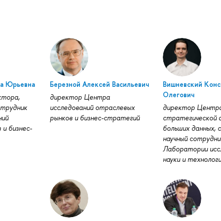
ка Юрьевна
Березной Алексей Васильевич
Вишневский Конс
Олегович
ктора,
директор Центра
отрудник
исследований отраслевых
директор Центр
ний
рынков и бизнес-стратегий
стратегической 
 и бизнес-
больших данных,
научный сотрудни
Лаборатории исс
науки и технолог