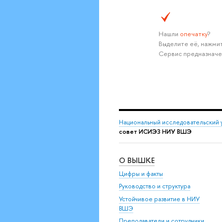
Нашли
опечатку
?
Выделите её, нажмит
Сервис предназначе
Национальный исследовательский 
совет ИСИЭЗ НИУ ВШЭ
О ВЫШКЕ
Цифры и факты
Руководство и структура
Устойчивое развитие в НИУ
ВШЭ
Преподаватели и сотрудники