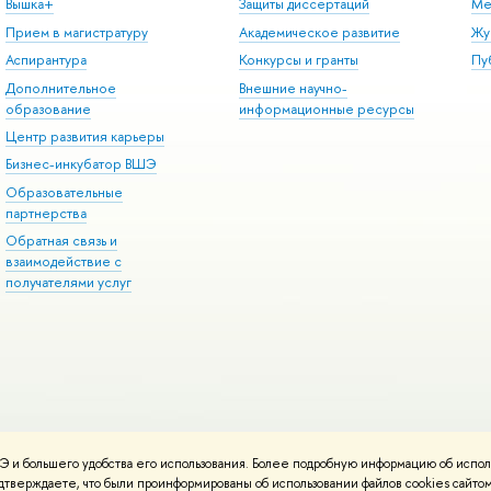
Вышка+
Защиты диссертаций
Ме
Прием в магистратуру
Академическое развитие
Жу
Аспирантура
Конкурсы и гранты
Пу
Дополнительное
Внешние научно-
образование
информационные ресурсы
Центр развития карьеры
Бизнес-инкубатор ВШЭ
Образовательные
партнерства
Обратная связь и
взаимодействие с
получателями услуг
 и большего удобства его использования. Более подробную информацию об испол
онтакты
Условия использования материалов
Политика конфиденциальност
подтверждаете, что были проинформированы об использовании файлов cookies сай
ботаны в
Школе дизайна НИУ ВШЭ