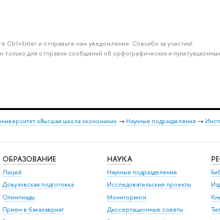
е Ctrl+Enter и отправьте нам уведомление. Спасибо за участие!
н только для отправки сообщений об орфографических и пунктуационных
университет «Высшая школа экономики»
→
Научные подразделения
→
Инст
ОБРАЗОВАНИЕ
НАУКА
Р
Лицей
Научные подразделения
Би
Довузовская подготовка
Исследовательские проекты
Из
Олимпиады
Мониторинги
Кн
Прием в бакалавриат
Диссертационные советы
Ти