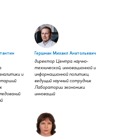
тантин
Гершман Михаил Анатольевич
директор Центра научно-
а
технической, инновационной и
аналитики и
информационной политики,
 старший
ведущий научный сотрудник
к
Лаборатории экономики
ледований
инноваций
ий