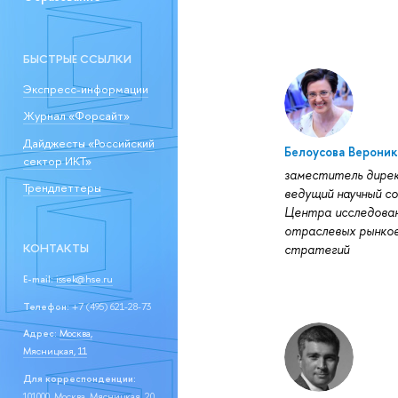
БЫСТРЫЕ ССЫЛКИ
Экспресс-информации
Журнал «Форсайт»
Дайджесты «Российский
Белоусова Верони
сектор ИКТ»
заместитель дире
Трендлеттеры
ведущий научный с
Центра исследова
отраслевых рынков
КОНТАКТЫ
стратегий
E-mail:
issek@hse.ru
Телефон:
+7 (495) 621-28-73
Адрес:
Москва,
Мясницкая, 11
Для корреспонденции:
101000, Москва, Мясницкая, 20