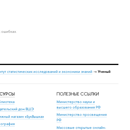
 ошибках.
итут статистических исследований и экономики знаний
→
Ученый
ЕСУРСЫ
ПОЛЕЗНЫЕ ССЫЛКИ
блиотека
Министерство науки и
высшего образования РФ
дательский дом ВШЭ
Министерство просвещения
ижный магазин «БукВышка»
РФ
пография
Массовые открытые онлайн-