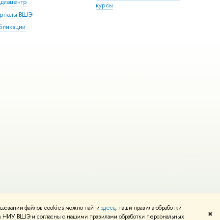
диацентр
курсы
рналы ВШЭ
бликации
ьзовании файлов cookies можно найти
здесь
, наши правила обработки
и
Карта сайта
Редактору
✖
том НИУ ВШЭ и согласны с нашими правилами обработки персональных