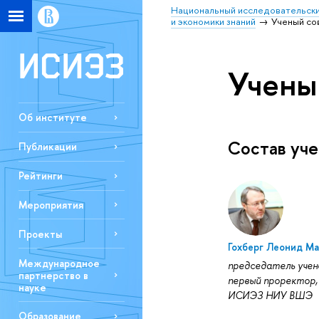
Национальный исследовательски
и экономики знаний
Ученый с
Учены
Об институте
Состав уче
Публикации
Рейтинги
Мероприятия
Проекты
Гохберг Леонид М
Международное
председатель учен
партнерство в
первый проректор,
науке
ИСИЭЗ НИУ ВШЭ
Образование