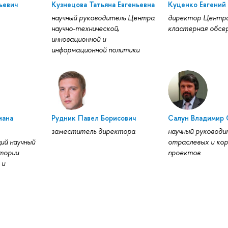
ьевич
Кузнецова Татьяна Евгеньевна
Куценко Евгений
научный руководитель Центра
директор Центра
научно-технической,
кластерная обсе
инновационной и
информационной политики
иана
Рудник Павел Борисович
Салун Владимир 
заместитель директора
научный руковод
ий научный
отраслевых и ко
тории
проектов
 и