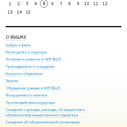
1
2
3
4
5
6
7
8
9
10
11
12
13
14
15
О ВЫШКЕ
ОБ
Цифры и факты
Ли
Руководство и структура
Дов
Устойчивое развитие в НИУ ВШЭ
Ол
Преподаватели и сотрудники
При
Корпуса и общежития
Вы
Закупки
При
Обращения граждан в НИУ ВШЭ
Ас
Фонд целевого капитала
До
Противодействие коррупции
Цен
Сведения о доходах, расходах, об имуществе и
Би
обязательствах имущественного характера
Об
Сведения об образовательной организации
Обр