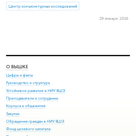
Центр конъюнктурных исследований
29 января 2016
О ВЫШКЕ
ОБ
Цифры и факты
Ли
Руководство и структура
Дов
Устойчивое развитие в НИУ ВШЭ
Ол
Преподаватели и сотрудники
При
Корпуса и общежития
Вы
Закупки
При
Обращения граждан в НИУ ВШЭ
Ас
Фонд целевого капитала
До