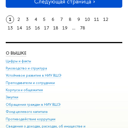
Следующая страница
1
2
3
4
5
6
7
8
9
10
11
12
13
14
15
16
17
18
19
...
78
О ВЫШКЕ
ОБ
Цифры и факты
Ли
Руководство и структура
Дов
Устойчивое развитие в НИУ ВШЭ
Ол
Преподаватели и сотрудники
При
Корпуса и общежития
Вы
Закупки
При
Обращения граждан в НИУ ВШЭ
Ас
Фонд целевого капитала
До
Противодействие коррупции
Цен
Сведения о доходах, расходах, об имуществе и
Би