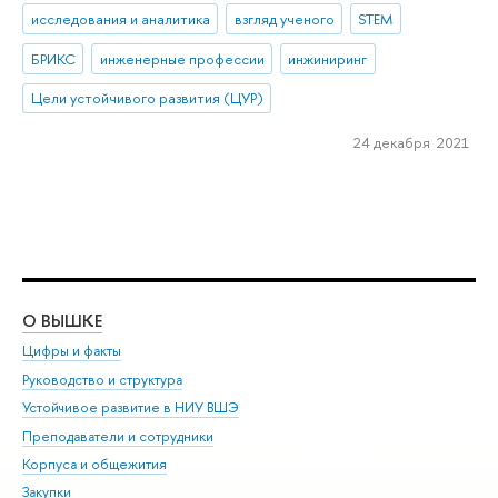
исследования и аналитика
взгляд ученого
STEM
БРИКС
инженерные профессии
инжиниринг
Цели устойчивого развития (ЦУР)
24 декабря 2021
О ВЫШКЕ
ОБ
Цифры и факты
Ли
Руководство и структура
Дов
Устойчивое развитие в НИУ ВШЭ
Ол
Преподаватели и сотрудники
При
Корпуса и общежития
Вы
Закупки
При