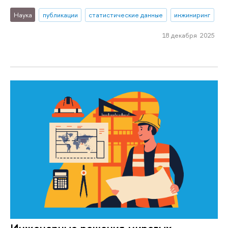
Наука
публикации
статистические данные
инжиниринг
18 декабря 2025
Инженерные решения мировых