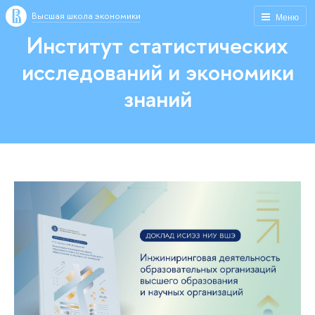
Высшая школа экономики
Меню
Институт статистических
исследований и экономики
знаний