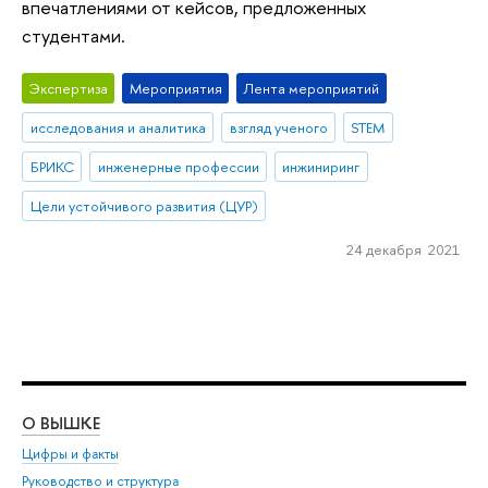
впечатлениями от кейсов, предложенных
студентами.
Экспертиза
Мероприятия
Лента мероприятий
исследования и аналитика
взгляд ученого
STEM
БРИКС
инженерные профессии
инжиниринг
Цели устойчивого развития (ЦУР)
24 декабря 2021
О ВЫШКЕ
ОБ
Цифры и факты
Ли
Руководство и структура
Дов