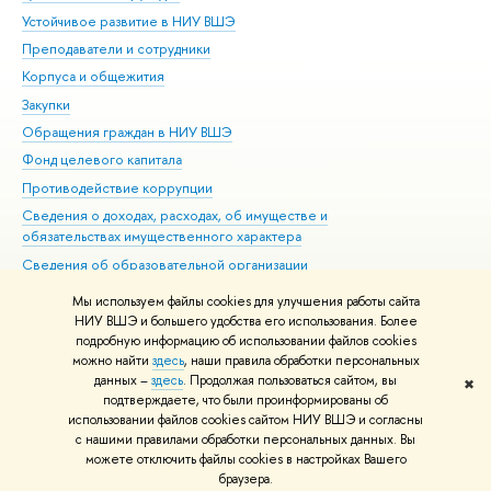
Устойчивое развитие в НИУ ВШЭ
Ол
Преподаватели и сотрудники
При
Корпуса и общежития
Вы
Закупки
При
Обращения граждан в НИУ ВШЭ
Ас
Фонд целевого капитала
До
Противодействие коррупции
Цен
Сведения о доходах, расходах, об имуществе и
Би
обязательствах имущественного характера
Об
Сведения об образовательной организации
Обр
Людям с ограниченными возможностями здоровья
Мы используем файлы cookies для улучшения работы сайта
Единая платежная страница
НИУ ВШЭ и большего удобства его использования. Более
подробную информацию об использовании файлов cookies
Работа в Вышке
можно найти
здесь
, наши правила обработки персональных
данных –
здесь
. Продолжая пользоваться сайтом, вы
✖
Редактору
подтверждаете, что были проинформированы об
© НИУ ВШЭ 1993–2026
Адреса и контакты
Условия использования
использовании файлов cookies сайтом НИУ ВШЭ и согласны
с нашими правилами обработки персональных данных. Вы
материалов
Политика конфиденциальности
Карта сайта
можете отключить файлы cookies в настройках Вашего
Шрифты HSE Sans и HSE Slab разработаны в
Школе дизайна НИУ ВШЭ
браузера.