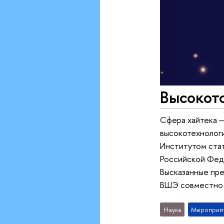
Высокот
Сфера хайтека —
высокотехнологи
Институтом стат
Российской Фед
Высказанные пре
ВШЭ совместно 
Наука
Мероприя