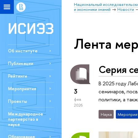
Национальный исследовательски
и экономики знаний
Новости
Лента ме
Об институте
Публикации
Серия с
Рейтинги
В 2025 году Ла
Мероприятия
3
семинаров, пос
политики, а так
фев
Проекты
2026
Международное
Наука
Мероприя
партнерство в
науке
Образование