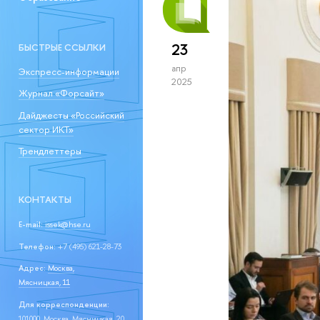
23
БЫСТРЫЕ ССЫЛКИ
апр
Экспресс-информации
2025
Журнал «Форсайт»
Дайджесты «Российский
сектор ИКТ»
Трендлеттеры
КОНТАКТЫ
E-mail:
issek@hse.ru
Телефон:
+7 (495) 621-28-73
Адрес:
Москва,
Мясницкая, 11
Для корреспонденции:
101000, Москва, Мясницкая, 20