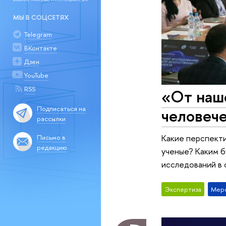
МЫ В СОЦСЕТЯХ
Telegram
ВКонтакте
Дзен
YouTube
RSS
«От наше
Подписаться на
человеч
рассылки
Какие перспекти
Письмо в
редакцию
ученые? Каким б
исследований в 
Экспертиза
Мер