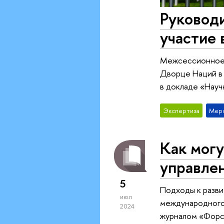
Руковод
участие
Межсессионное з
Дворце Наций в 
в докладе «Науч
Экспертиза
Мер
Как могу
управле
5
Подходы к разви
июл
международного 
2024
журналом «Форсай