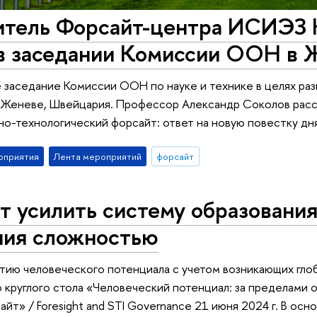
итель Форсайт-центра ИСИЭЗ
 в заседании Комиссии ООН в 
аседание Комиссии ООН по науке и технике в целях разв
Женеве, Швейцария. Профессор Александр Соколов расск
но-технологический форсайт: ответ на новую повестку дн
оприятия
Лента мероприятий
форсайт
т усилить систему образовани
ния сложностью
тию человеческого потенциала с учетом возникающих гло
круглого стола «Человеческий потенциал: за пределами
т» / Foresight and STI Governance 21 июня 2024 г. В осно