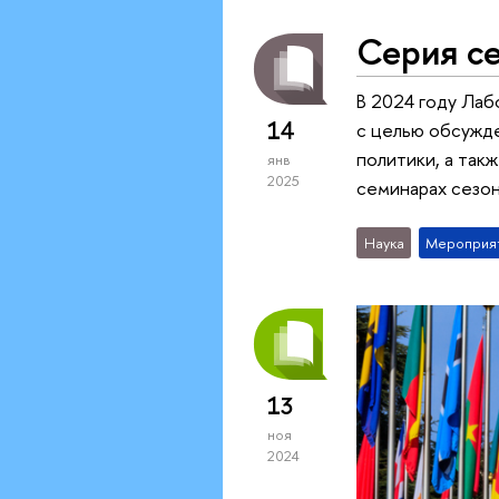
Серия с
В 2024 году Ла
14
с целью обсужд
политики, а так
янв
2025
семинарах сезо
Наука
Мероприя
13
ноя
2024