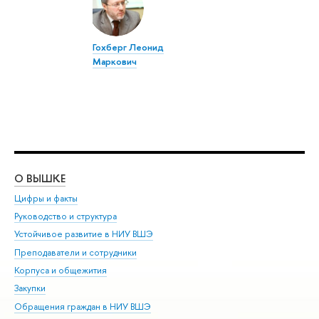
Гохберг Леонид
Маркович
О ВЫШКЕ
ОБ
Цифры и факты
Ли
Руководство и структура
Дов
Устойчивое развитие в НИУ ВШЭ
Ол
Преподаватели и сотрудники
При
Корпуса и общежития
Вы
Закупки
При
Обращения граждан в НИУ ВШЭ
Ас