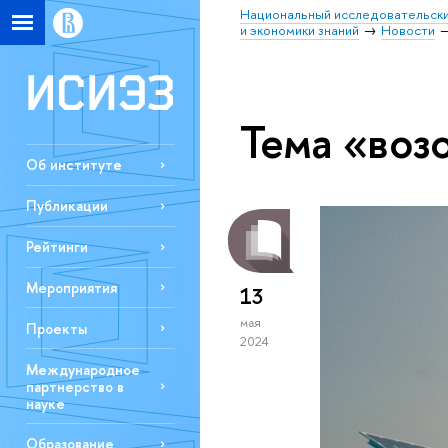
Национальный исследовательски
и экономики знаний
Новости
Тема «воз
Об институте
Публикации
Рейтинги
Мероприятия
13
мая
Проекты
2024
Международное
партнерство в
науке
Образование