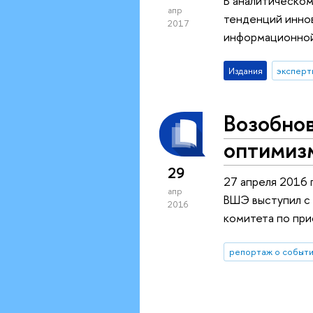
В аналитическом
апр
тенденций инно
2017
информационной
Издания
эксперт
Возобнов
оптимиз
29
27 апреля 2016 
апр
ВШЭ выступил с 
2016
комитета по при
репортаж о событ