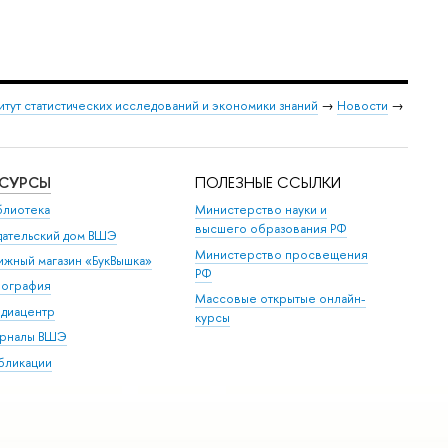
итут статистических исследований и экономики знаний
→
Новости
→
ЕСУРСЫ
ПОЛЕЗНЫЕ ССЫЛКИ
блиотека
Министерство науки и
высшего образования РФ
дательский дом ВШЭ
Министерство просвещения
ижный магазин «БукВышка»
РФ
пография
Массовые открытые онлайн-
диацентр
курсы
рналы ВШЭ
бликации