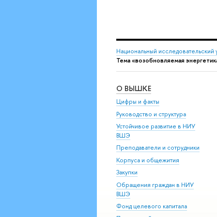
Национальный исследовательский 
Тема «возобновляемая энергетик
О ВЫШКЕ
Цифры и факты
Руководство и структура
Устойчивое развитие в НИУ
ВШЭ
Преподаватели и сотрудники
Корпуса и общежития
Закупки
Обращения граждан в НИУ
ВШЭ
Фонд целевого капитала