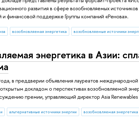
 докладе представлены результаты форсайт-проекта «Исс
вационного развития в сфере возобновляемых источнико
 и финансовой поддержке Группы компаний «Ренова».
иза
возобновляемая энергетика
возобновляемые источники энерг
ляемая энергетика в Азии: спл
ма
года, в преддверии объявления лауреатов международной 
открытым докладом о перспективах возобновляемой энер
суждению премии, управляющий директор Asia Renewables 
ии
альтернативные источники энергии
возобновляемая энергетика