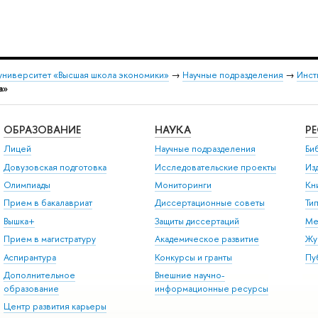
университет «Высшая школа экономики»
→
Научные подразделения
→
Инст
а»
ОБРАЗОВАНИЕ
НАУКА
Р
Лицей
Научные подразделения
Би
Довузовская подготовка
Исследовательские проекты
Из
Олимпиады
Мониторинги
Кн
Прием в бакалавриат
Диссертационные советы
Ти
Вышка+
Защиты диссертаций
Ме
Прием в магистратуру
Академическое развитие
Жу
Аспирантура
Конкурсы и гранты
Пу
Дополнительное
Внешние научно-
образование
информационные ресурсы
Центр развития карьеры