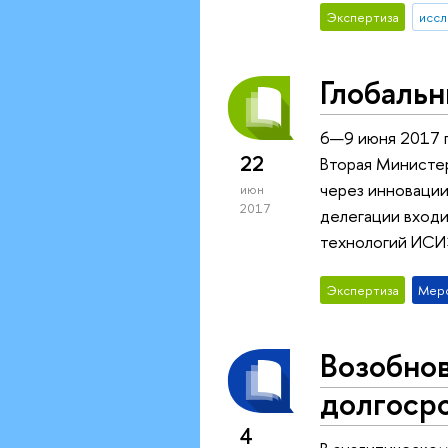
Экспертиза
иссл
Глобальн
6—9 июня 2017 г
22
Вторая Министер
через инновации
июн
2017
делегации входи
технологий ИС
Экспертиза
Мер
Возобнов
долгоср
4