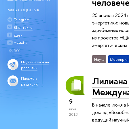
человече
МЫ В СОЦСЕТЯХ
25 апреля 2024 
Telegram
энергетики: нов
ВКонтакте
зарубежных иссл
Дзен
из проектов НЦ
YouTube
энергетических 
RSS
Наука
Мероприя
Подписаться на
рассылки
Лилиана
Письмо в
редакцию
Междуна
9
В начале июня 
июл
доклад «Возобно
2018
ведущий научны