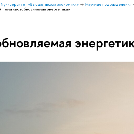
й университет «Высшая школа экономики»
Научные подразделения
Тема «возобновляемая энергетика»
обновляемая энергети