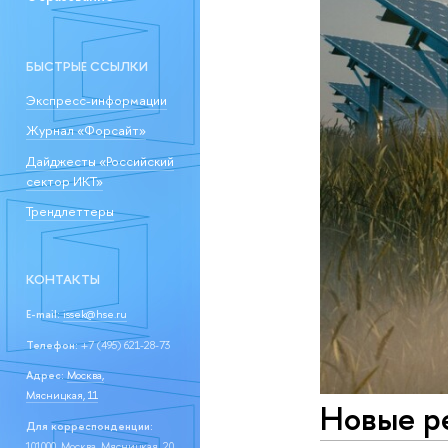
БЫСТРЫЕ ССЫЛКИ
Экспресс-информации
Журнал «Форсайт»
Дайджесты «Российский
сектор ИКТ»
Трендлеттеры
КОНТАКТЫ
E-mail:
issek@hse.ru
Телефон:
+7 (495) 621-28-73
Адрес:
Москва,
Мясницкая, 11
Новые р
Для корреспонденции:
101000, Москва, Мясницкая, 20