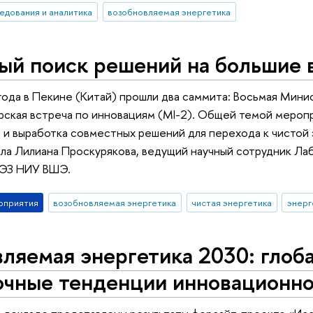
едования и аналитика
возобновляемая энергетика
ый поиск решений на большие 
ода в Пекине (Китай) прошли два саммита: Восьмая Минис
ская встреча по инновациям (MI-2). Общей темой меропр
 и выработка совместных решений для перехода к чистой
ла Лилиана Проскурякова, ведущий научный сотрудник Ла
ИЭЗ НИУ ВШЭ.
оприятия
возобновляемая энергетика
чистая энергетика
энерг
ляемая энергетика 2030: глоб
очные тенденции инновационно