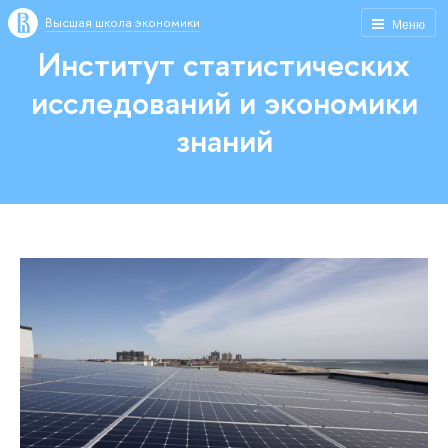
Высшая школа экономики
Меню
Институт статистических
исследований и экономики
знаний