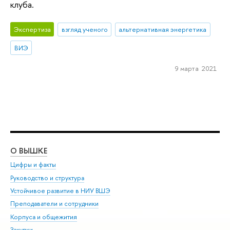
клуба.
Экспертиза
взгляд ученого
альтернативная энергетика
ВИЭ
9 марта 2021
О ВЫШКЕ
ОБ
Цифры и факты
Ли
Руководство и структура
Дов
Устойчивое развитие в НИУ ВШЭ
Ол
Преподаватели и сотрудники
При
Корпуса и общежития
Вы
Закупки
При