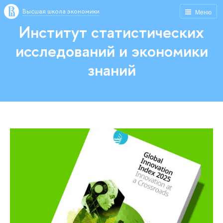
Высшая школа экономики
Меню
Институт статистических
исследований и экономики
знаний