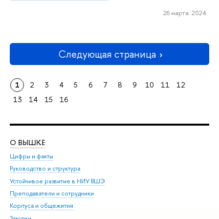
26 марта 2024
Следующая страница
1
2
3
4
5
6
7
8
9
10
11
12
13
14
15
16
О ВЫШКЕ
ОБ
Цифры и факты
Ли
Руководство и структура
Дов
Устойчивое развитие в НИУ ВШЭ
Ол
Преподаватели и сотрудники
При
Корпуса и общежития
Вы
Закупки
При