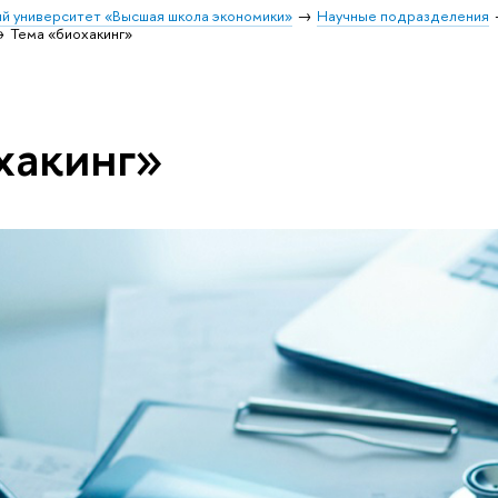
й университет «Высшая школа экономики»
Научные подразделения
Тема «биохакинг»
хакинг»