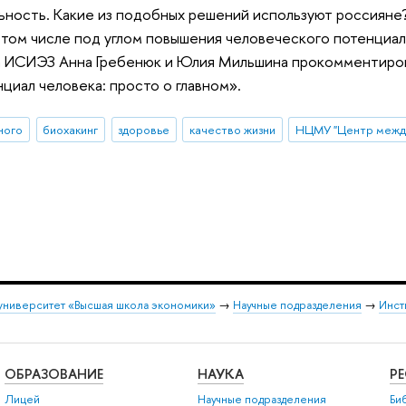
ность. Какие из подобных решений используют россияне?
в том числе под углом повышения человеческого потенциа
 ИСИЭЗ Анна Гребенюк и Юлия Мильшина прокомментировал
циал человека: просто о главном».
ного
биохакинг
здоровье
качество жизни
университет «Высшая школа экономики»
→
Научные подразделения
→
Инст
ОБРАЗОВАНИЕ
НАУКА
Р
Лицей
Научные подразделения
Би