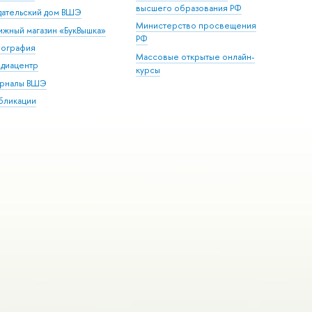
высшего образования РФ
дательский дом ВШЭ
Министерство просвещения
ижный магазин «БукВышка»
РФ
пография
Массовые открытые онлайн-
диацентр
курсы
рналы ВШЭ
бликации