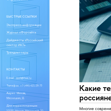
БЫСТРЫЕ ССЫЛКИ
Экспресс-информации
Журнал «Форсайт»
Дайджесты «Российский
сектор ИКТ»
Трендлеттеры
КОНТАКТЫ
E-mail:
issek@hse.ru
Какие т
Телефон:
+7 (495) 621-28-73
Адрес:
Москва,
россиян
Мясницкая, 11
Для корреспонденции:
Многие современ
101000, Москва, Мясницкая, 20