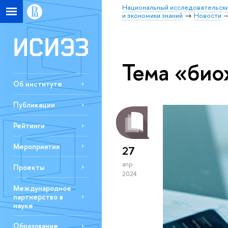
Национальный исследовательски
и экономики знаний
Новости
Тема «био
Об институте
Публикации
Рейтинги
Мероприятия
27
апр
Проекты
2024
Международное
партнерство в
науке
Образование