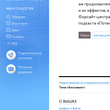
ее продолжитель
МЫ В СОЦСЕТЯХ
и их эффектов, 
Форсайт-центра
Telegram
подкаста «Потен
ВКонтакте
Дзен
Наука
взгляд уче
YouTube
RSS
Подписаться на
рассылки
Письмо в
редакцию
Национальный исследовательский 
Тема «биохакинг»
О ВЫШКЕ
Цифры и факты