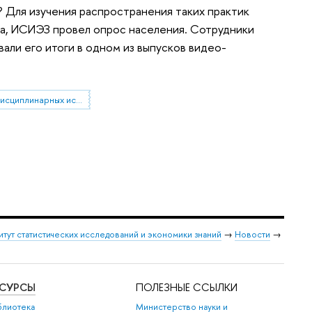
 Для изучения распространения таких практик
ла, ИСИЭЗ провел опрос населения. Сотрудники
и его итоги в одном из выпусков видео-
НЦМУ "Центр междисциплинарных исследований человеческого потенциала"
итут статистических исследований и экономики знаний
→
Новости
→
ЕСУРСЫ
ПОЛЕЗНЫЕ ССЫЛКИ
блиотека
Министерство науки и