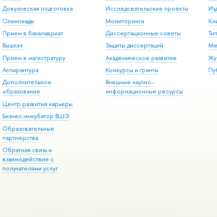
Довузовская подготовка
Исследовательские проекты
Из
Олимпиады
Мониторинги
Кн
Прием в бакалавриат
Диссертационные советы
Ти
Вышка+
Защиты диссертаций
Ме
Прием в магистратуру
Академическое развитие
Жу
Аспирантура
Конкурсы и гранты
Пу
Дополнительное
Внешние научно-
образование
информационные ресурсы
Центр развития карьеры
Бизнес-инкубатор ВШЭ
Образовательные
партнерства
Обратная связь и
взаимодействие с
получателями услуг