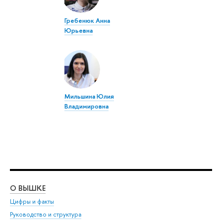
Гребенюк Анна
Юрьевна
Мильшина Юлия
Владимировна
О ВЫШКЕ
ОБ
Цифры и факты
Ли
Руководство и структура
Дов