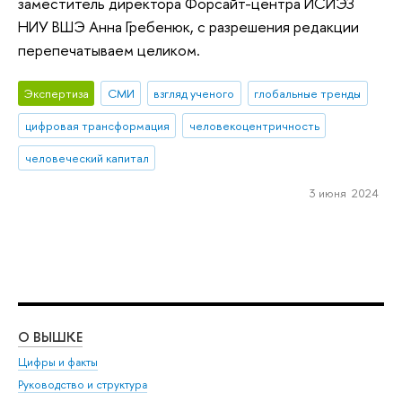
заместитель директора Форсайт-центра ИСИЭЗ
НИУ ВШЭ Анна Гребенюк, с разрешения редакции
перепечатываем целиком.
Экспертиза
СМИ
взгляд ученого
глобальные тренды
цифровая трансформация
человекоцентричность
человеческий капитал
3 июня 2024
О ВЫШКЕ
ОБ
Цифры и факты
Ли
Руководство и структура
Дов