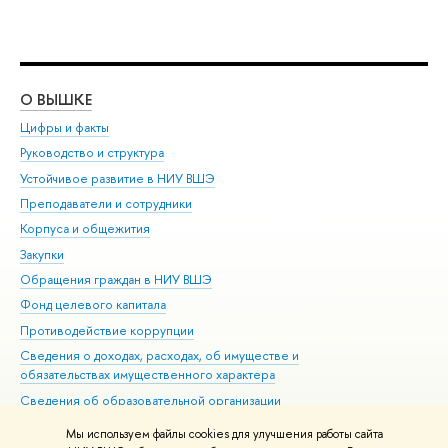
О ВЫШКЕ
ОБ
Цифры и факты
Ли
Руководство и структура
Дов
Устойчивое развитие в НИУ ВШЭ
Ол
Преподаватели и сотрудники
При
Корпуса и общежития
Вы
Закупки
При
Обращения граждан в НИУ ВШЭ
Ас
Фонд целевого капитала
До
Противодействие коррупции
Цен
Сведения о доходах, расходах, об имуществе и
Би
обязательствах имущественного характера
Об
Сведения об образовательной организации
Обр
Людям с ограниченными возможностями здоровья
Мы используем файлы cookies для улучшения работы сайта