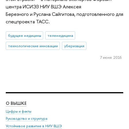
центра ИСИЭЗ НИУ ВШЭ Алексея
Березного и Руслана Сайгитова, подготовленного для
спецпроекта ТАСС.
будущее медицины
телемедицина
технологические инновации
уберизация
7 июня 2016
О ВЫШКЕ
ОБ
Цифры и факты
Ли
Руководство и структура
Дов
Устойчивое развитие в НИУ ВШЭ
Ол