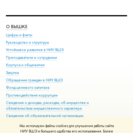
О ВЫШКЕ
ОБ
Цифры и факты
Ли
Руководство и структура
Дов
Устойчивое развитие в НИУ ВШЭ
Ол
Преподаватели и сотрудники
При
Корпуса и общежития
Вы
Закупки
При
Обращения граждан в НИУ ВШЭ
Ас
Фонд целевого капитала
До
Противодействие коррупции
Цен
Сведения о доходах, расходах, об имуществе и
Би
обязательствах имущественного характера
Об
Сведения об образовательной организации
Обр
Людям с ограниченными возможностями здоровья
Мы используем файлы cookies для улучшения работы сайта
Единая платежная страница
НИУ ВШЭ и большего удобства его использования. Более