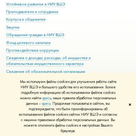
Устойчивое развитие в НИУ ВШЭ
Ол
Преподаватели и сотрудники
При
Корпуса и общежития
Вы
Закупки
При
Обращения граждан в НИУ ВШЭ
Ас
Фонд целевого капитала
До
Противодействие коррупции
Цен
Сведения о доходах, расходах, об имуществе и
Би
обязательствах имущественного характера
Об
Сведения об образовательной организации
Обр
Людям с ограниченными возможностями здоровья
Мы используем файлы cookies для улучшения работы сайта
Единая платежная страница
НИУ ВШЭ и большего удобства его использования. Более
подробную информацию об использовании файлов cookies
Работа в Вышке
можно найти
здесь
, наши правила обработки персональных
данных –
здесь
. Продолжая пользоваться сайтом, вы
✖
Редактору
подтверждаете, что были проинформированы об
© НИУ ВШЭ 1993–2026
Адреса и контакты
Условия использования
использовании файлов cookies сайтом НИУ ВШЭ и согласны
с нашими правилами обработки персональных данных. Вы
материалов
Политика конфиденциальности
Карта сайта
можете отключить файлы cookies в настройках Вашего
Шрифты HSE Sans и HSE Slab разработаны в
Школе дизайна НИУ ВШЭ
браузера.