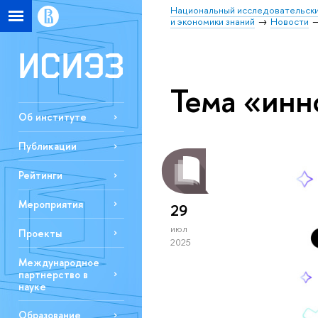
Национальный исследовательски
и экономики знаний
Новости
Тема «инн
Об институте
Публикации
Рейтинги
Мероприятия
29
июл
Проекты
2025
Международное
партнерство в
науке
Образование