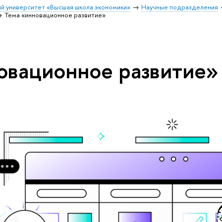
й университет «Высшая школа экономики»
Научные подразделения
Тема «инновационное развитие»
овационное развитие»