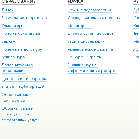
ОБРАЗОВАНИЕ
НАУКА
Р
Лицей
Научные подразделения
Би
Довузовская подготовка
Исследовательские проекты
Из
Олимпиады
Мониторинги
Кн
Прием в бакалавриат
Диссертационные советы
Ти
Вышка+
Защиты диссертаций
Ме
Прием в магистратуру
Академическое развитие
Жу
Аспирантура
Конкурсы и гранты
Пу
Дополнительное
Внешние научно-
образование
информационные ресурсы
Центр развития карьеры
Бизнес-инкубатор ВШЭ
Образовательные
партнерства
Обратная связь и
взаимодействие с
получателями услуг