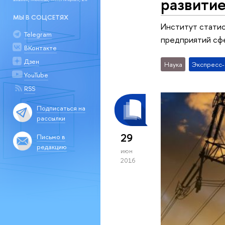
развитие
МЫ В СОЦСЕТЯХ
Институт стати
Telegram
предприятий сфе
ВКонтакте
Дзен
Наука
Экспресс
YouTube
RSS
Подписаться на
рассылки
29
Письмо в
редакцию
июн
2016