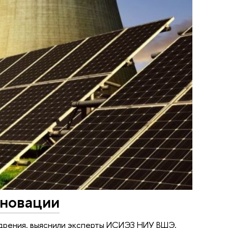
нновации
едрения, выяснили эксперты ИСИЭЗ НИУ ВШЭ,