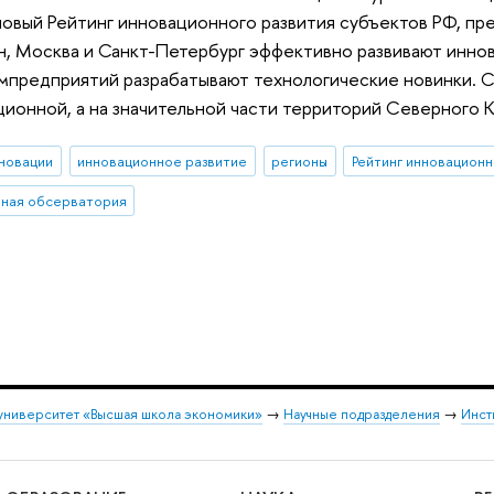
овый Рейтинг инновационного развития субъектов РФ, пр
, Москва и Санкт-Петербург эффективно развивают иннова
мпредприятий разрабатывают технологические новинки. 
ционной, а на значительной части территорий Северного 
новации
инновационное развитие
регионы
рная обсерватория
университет «Высшая школа экономики»
→
Научные подразделения
→
Инст