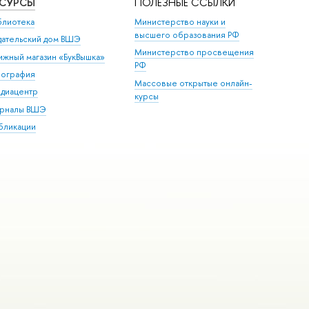
ЕСУРСЫ
ПОЛЕЗНЫЕ ССЫЛКИ
блиотека
Министерство науки и
высшего образования РФ
дательский дом ВШЭ
Министерство просвещения
ижный магазин «БукВышка»
РФ
пография
Массовые открытые онлайн-
диацентр
курсы
рналы ВШЭ
бликации