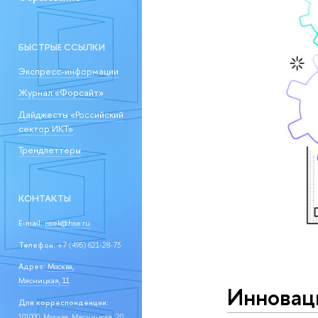
БЫСТРЫЕ ССЫЛКИ
Экспресс-информации
Журнал «Форсайт»
Дайджесты «Российский
сектор ИКТ»
Трендлеттеры
КОНТАКТЫ
E-mail:
issek@hse.ru
Телефон:
+7 (495) 621-28-73
Адрес:
Москва,
Мясницкая, 11
Инновац
Для корреспонденции:
101000, Москва, Мясницкая, 20