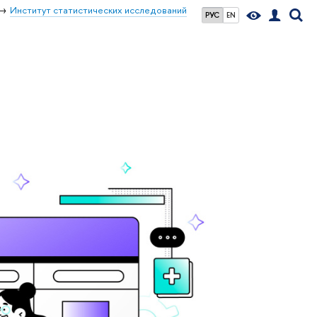
Институт статистических исследований
РУС
EN