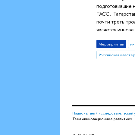
подготовившие н
ТАСС. Татарстан
почти треть про
является иннова
Мероприятия
ин
Российская класте
Национальный исследовательский 
Тема «инновационное развитие»