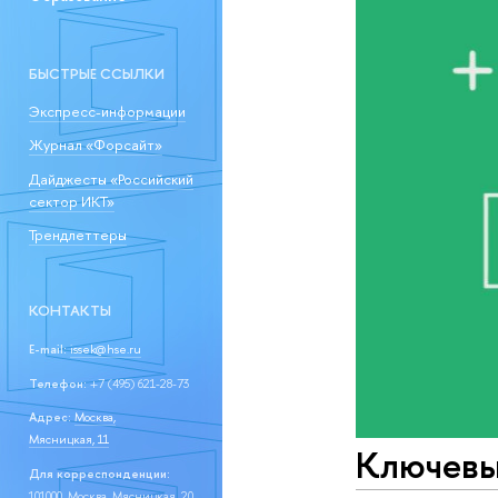
БЫСТРЫЕ ССЫЛКИ
Экспресс-информации
Журнал «Форсайт»
Дайджесты «Российский
сектор ИКТ»
Трендлеттеры
КОНТАКТЫ
E-mail:
issek@hse.ru
Телефон:
+7 (495) 621-28-73
Адрес:
Москва,
Мясницкая, 11
Ключевые
Для корреспонденции:
101000, Москва, Мясницкая, 20