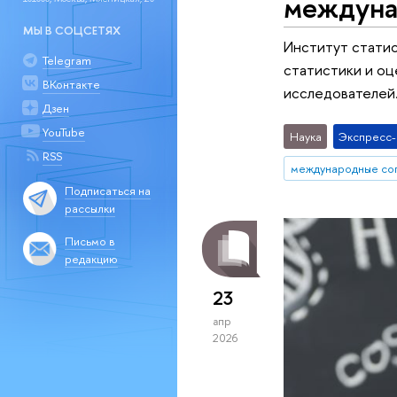
междуна
МЫ В СОЦСЕТЯХ
Институт стати
Telegram
статистики и оц
ВКонтакте
исследователей
Дзен
YouTube
Наука
Экспресс
RSS
международные со
Подписаться на
рассылки
Письмо в
редакцию
23
апр
2026