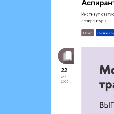
Аспирант
Институт статис
аспирантуры.
Наука
Экспресс
22
апр
2026