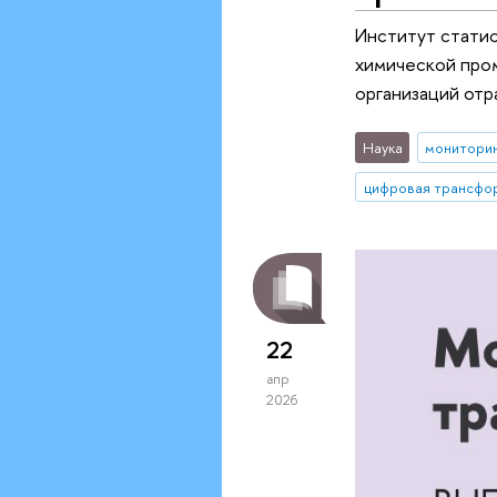
Институт стати
химической пром
организаций отр
Наука
монитори
цифровая трансфо
22
апр
2026