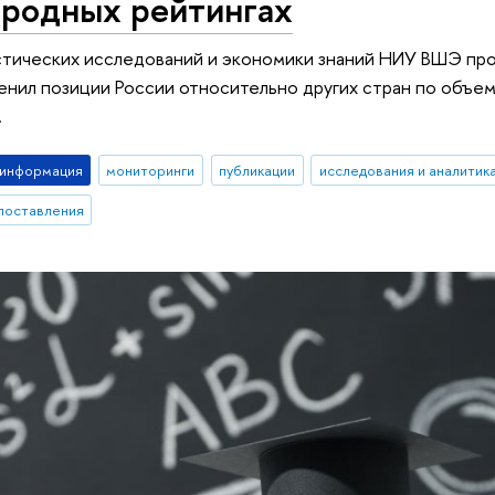
родных рейтингах
стических исследований и экономики знаний НИУ ВШЭ пр
енил позиции России относительно других стран по объему
.
-информация
мониторинги
публикации
исследования и аналитик
поставления