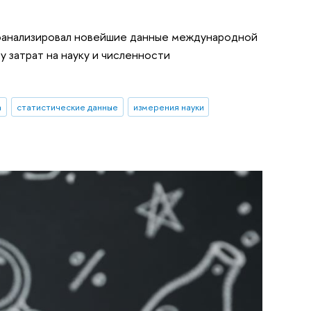
оанализировал новейшие данные международной
 затрат на науку и численности
а
статистические данные
измерения науки