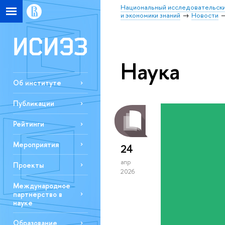
Национальный исследовательски
и экономики знаний
Новости
Наука
Об институте
Публикации
Рейтинги
Мероприятия
24
апр
Проекты
2026
Международное
партнерство в
науке
Образование