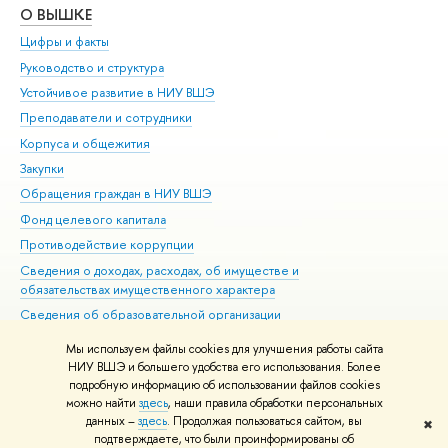
О ВЫШКЕ
ОБ
Цифры и факты
Ли
Руководство и структура
Дов
Устойчивое развитие в НИУ ВШЭ
Ол
Преподаватели и сотрудники
При
Корпуса и общежития
Вы
Закупки
При
Обращения граждан в НИУ ВШЭ
Ас
Фонд целевого капитала
До
Противодействие коррупции
Цен
Сведения о доходах, расходах, об имуществе и
Би
обязательствах имущественного характера
Об
Сведения об образовательной организации
Обр
Людям с ограниченными возможностями здоровья
Мы используем файлы cookies для улучшения работы сайта
Единая платежная страница
НИУ ВШЭ и большего удобства его использования. Более
подробную информацию об использовании файлов cookies
Работа в Вышке
можно найти
здесь
, наши правила обработки персональных
данных –
здесь
. Продолжая пользоваться сайтом, вы
✖
Редактору
подтверждаете, что были проинформированы об