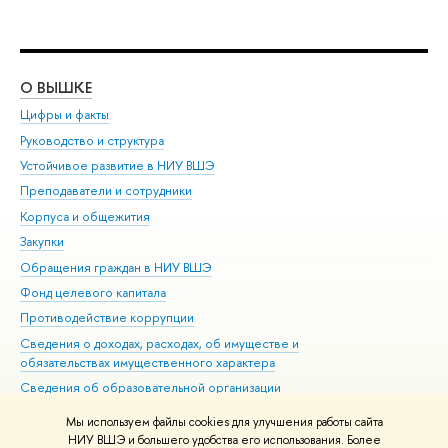
О ВЫШКЕ
ОБ
Цифры и факты
Ли
Руководство и структура
Дов
Устойчивое развитие в НИУ ВШЭ
Ол
Преподаватели и сотрудники
При
Корпуса и общежития
Вы
Закупки
При
Обращения граждан в НИУ ВШЭ
Ас
Фонд целевого капитала
До
Противодействие коррупции
Цен
Сведения о доходах, расходах, об имуществе и
Би
обязательствах имущественного характера
Об
Сведения об образовательной организации
Обр
Людям с ограниченными возможностями здоровья
Мы используем файлы cookies для улучшения работы сайта
Единая платежная страница
НИУ ВШЭ и большего удобства его использования. Более