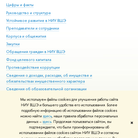
Цифры и факты
Ли
Руководство и структура
Дов
Устойчивое развитие в НИУ ВШЭ
Ол
Преподаватели и сотрудники
При
Корпуса и общежития
Вы
Закупки
При
Обращения граждан в НИУ ВШЭ
Ас
Фонд целевого капитала
До
Противодействие коррупции
Цен
Сведения о доходах, расходах, об имуществе и
Би
обязательствах имущественного характера
Об
Сведения об образовательной организации
Обр
Людям с ограниченными возможностями здоровья
Мы используем файлы cookies для улучшения работы сайта
Единая платежная страница
НИУ ВШЭ и большего удобства его использования. Более
подробную информацию об использовании файлов cookies
Работа в Вышке
можно найти
здесь
, наши правила обработки персональных
данных –
здесь
. Продолжая пользоваться сайтом, вы
✖
Редактору
подтверждаете, что были проинформированы об
© НИУ ВШЭ 1993–2026
Адреса и контакты
Условия использования
использовании файлов cookies сайтом НИУ ВШЭ и согласны