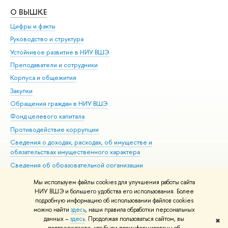
О ВЫШКЕ
ОБ
Цифры и факты
Ли
Руководство и структура
Дов
Устойчивое развитие в НИУ ВШЭ
Ол
Преподаватели и сотрудники
При
Корпуса и общежития
Вы
Закупки
При
Обращения граждан в НИУ ВШЭ
Ас
Фонд целевого капитала
До
Противодействие коррупции
Цен
Сведения о доходах, расходах, об имуществе и
Би
обязательствах имущественного характера
Об
Сведения об образовательной организации
Обр
Людям с ограниченными возможностями здоровья
Мы используем файлы cookies для улучшения работы сайта
Единая платежная страница
НИУ ВШЭ и большего удобства его использования. Более
подробную информацию об использовании файлов cookies
Работа в Вышке
можно найти
здесь
, наши правила обработки персональных
данных –
здесь
. Продолжая пользоваться сайтом, вы
✖
Редактору