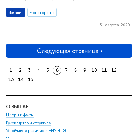
Издания
мониторинги
31 августа 2020
Следующая страница
1
2
3
4
5
6
7
8
9
10
11
12
13
14
15
О ВЫШКЕ
ОБ
Цифры и факты
Ли
Руководство и структура
Дов
Устойчивое развитие в НИУ ВШЭ
Ол