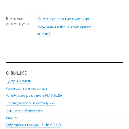
Институт статистических
В статье
упомянуты
исследований и экономики
знаний
О ВЫШКЕ
ОБ
Цифры и факты
Ли
Руководство и структура
Дов
Устойчивое развитие в НИУ ВШЭ
Ол
Преподаватели и сотрудники
При
Корпуса и общежития
Вы
Закупки
При
Обращения граждан в НИУ ВШЭ
Ас