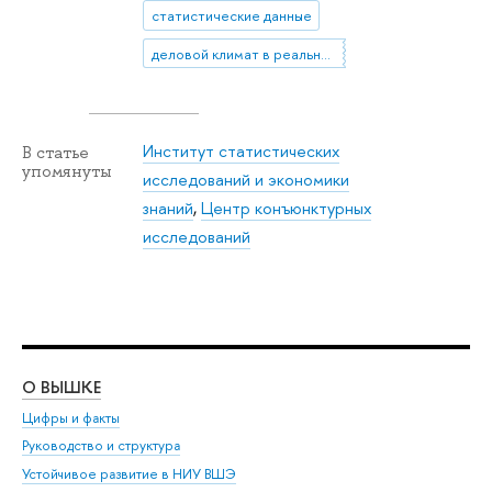
статистические данные
деловой климат в реальном секторе и сфере услуг
Институт статистических
В статье
упомянуты
исследований и экономики
знаний
,
Центр конъюнктурных
исследований
О ВЫШКЕ
ОБ
Цифры и факты
Ли
Руководство и структура
Дов
Устойчивое развитие в НИУ ВШЭ
Ол