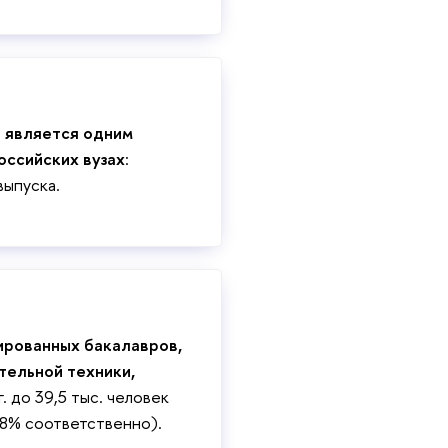
к является одним
оссийских вузах
:
выпуска.
ированных бакалавров,
тельной техники,
г. до 39,5 тыс. человек
4,8% соответственно).