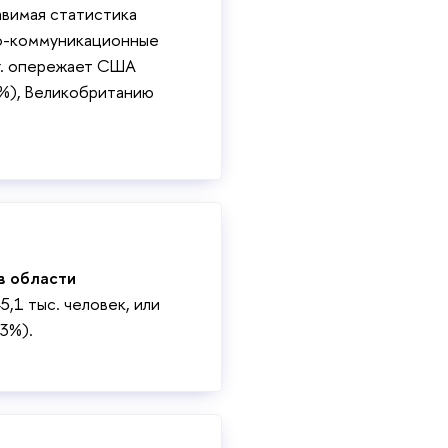
авимая статистика
о-коммуникационные
 г. опережает США
,4%), Великобританию
в области
45,1 тыс. человек, или
,3%).