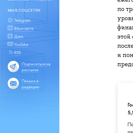
по т
МЫ В СОЦСЕТЯХ
уровн
Telegram
фина
ВКонтакте
этой
Дзен
YouTube
посл
RSS
и по
пред
Подписаться на
рассылки
Письмо в
редакцию
Го
5,
По
пл