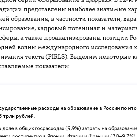
радиции представлены наиболее значимые ха
ей образования, в частности показатели, ха
нсирование, кадровый потенциал и материал
 сферы, а также проанализированы позиции Р
едней волны международного исследования к
нимания текста (PIRLS). Выделим некоторые 
ставляемые показатели:
сударственные расходы на образование в России по ито
5 трлн рублей.
 доле в общих госрасходах (9,9%) затраты на образовани
анку, достигнутую в Японии, Италии и Франции (7,8–9,7%).