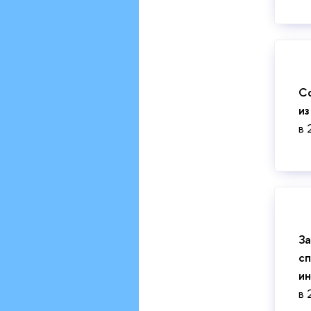
Сф
из
в 
За
сп
и
в 