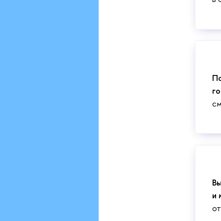
По
го
см
Вы
и 
от