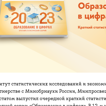
итут статистических исследований и эконо
ртнерстве с Минобрнауки России, Минпросве
сстатом выпустил очередной краткий статист
одной серии «Образование в цифрах». В 12-м 