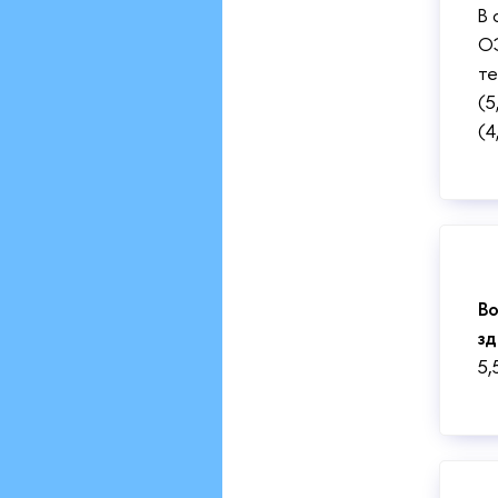
В 
ОЭ
те
(5
(4
Во
зд
5,