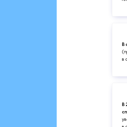
В 
(п
в 
В 
сп
ув
в 