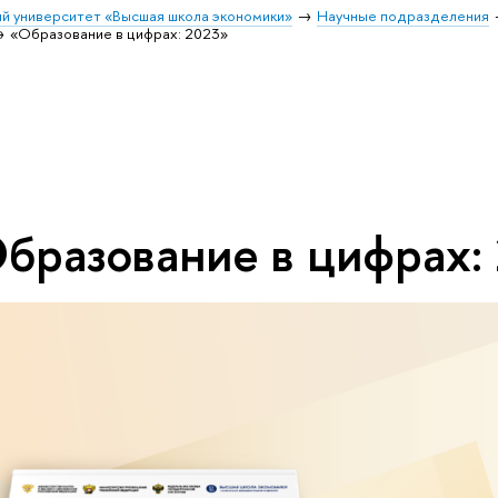
й университет «Высшая школа экономики»
Научные подразделения
«Образование в цифрах: 2023»
бразование в цифрах: