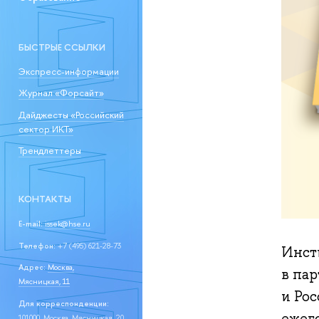
БЫСТРЫЕ ССЫЛКИ
Экспресс-информации
Журнал «Форсайт»
Дайджесты «Российский
сектор ИКТ»
Трендлеттеры
КОНТАКТЫ
E-mail:
issek@hse.ru
Телефон:
+7 (495) 621-28-73
Инст
Адрес:
Москва,
в па
Мясницкая, 11
и Ро
Для корреспонденции:
ежег
101000, Москва, Мясницкая, 20