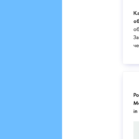
Ка
о
об
За
че
Ро
Ме
in