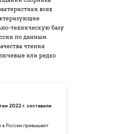
рактеристики всех
рактеризующие
ьно-техническую базу
оссии по данным
ачества чтения
ключевые или редко
гам 2022 г. составили
е в России превышают