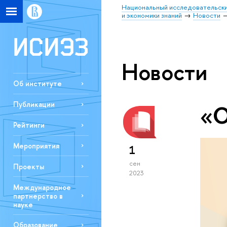
Национальный исследовательски
и экономики знаний
Новости
Новости
Об институте
Публикации
«О
Рейтинги
Мероприятия
1
сен
Проекты
2023
Международное
партнерство в
науке
Образование