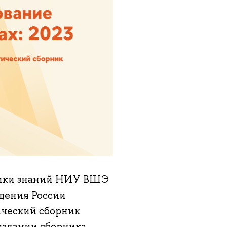
мики знаний НИУ ВШЭ
щения России
ический сборник
издании сборника