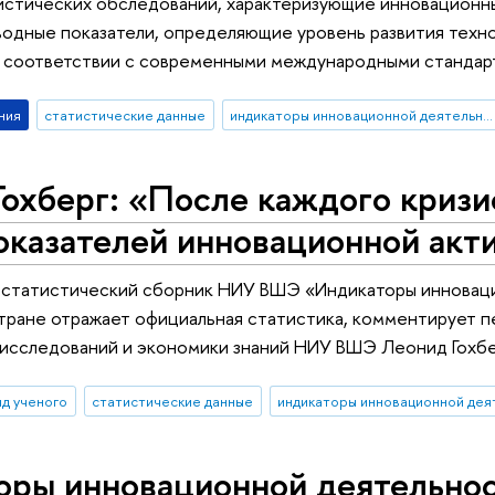
истических обследований, характеризующие инновационн
одные показатели, определяющие уровень развития техно
в соответствии с современными международными стандар
ния
статистические данные
индикаторы инновационной деятельности
охберг: «После каждого кризи
оказателей инновационной акт
и статистический сборник НИУ ВШЭ «Индикаторы инноваци
тране отражает официальная статистика, комментирует п
исследований и экономики знаний НИУ ВШЭ Леонид Гохбе
яд ученого
статистические данные
оры инновационной деятельнос