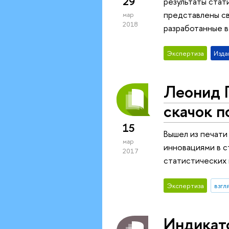
29
результаты стат
представлены св
мар
2018
разработанные 
Экспертиза
Изда
Леонид Г
скачок п
15
Вышел из печат
мар
инновациями в с
2017
статистических 
Экспертиза
взгл
Индикат