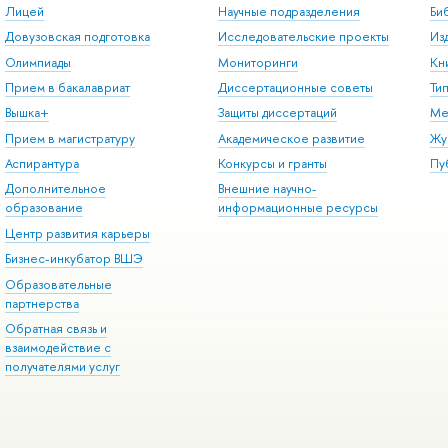
Лицей
Научные подразделения
Би
Довузовская подготовка
Исследовательские проекты
Из
Олимпиады
Мониторинги
Кн
Прием в бакалавриат
Диссертационные советы
Ти
Вышка+
Защиты диссертаций
Ме
Прием в магистратуру
Академическое развитие
Жу
Аспирантура
Конкурсы и гранты
Пу
Дополнительное
Внешние научно-
образование
информационные ресурсы
Центр развития карьеры
Бизнес-инкубатор ВШЭ
Образовательные
партнерства
Обратная связь и
взаимодействие с
получателями услуг