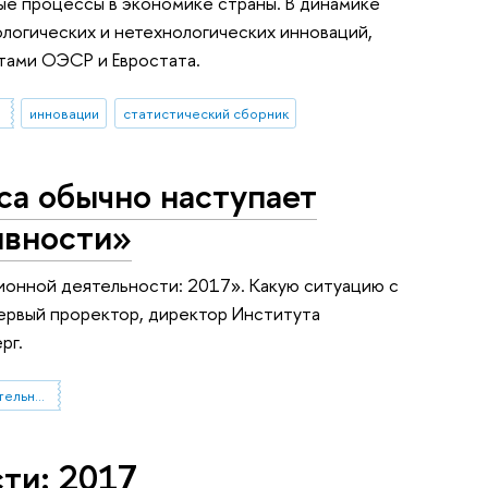
ые процессы в экономике страны. В динамике
логических и нетехнологических инноваций,
тами ОЭСР и Евростата.
инновации
статистический сборник
са обычно наступает
ивности»
онной деятельности: 2017». Какую ситуацию с
ервый проректор, директор Института
рг.
индикаторы инновационной деятельности
ти: 2017