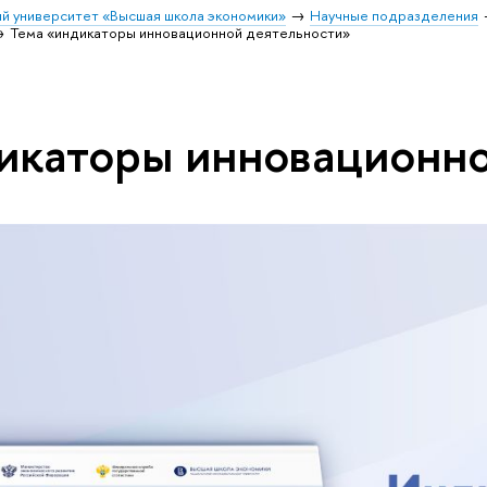
й университет «Высшая школа экономики»
Научные подразделения
Тема «индикаторы инновационной деятельности»
икаторы инновационн