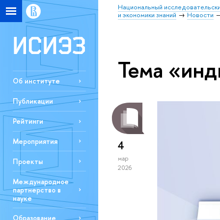
Национальный исследовательски
и экономики знаний
Новости
Тема «инд
Об институте
Публикации
Рейтинги
Мероприятия
4
мар
Проекты
2026
Международное
партнерство в
науке
Образование