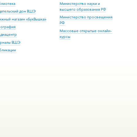
блиотека
Министерство науки и
высшего образования РФ
дательский дом ВШЭ
Министерство просвещения
ижный магазин «БукВышка»
РФ
пография
Массовые открытые онлайн-
диацентр
курсы
рналы ВШЭ
бликации