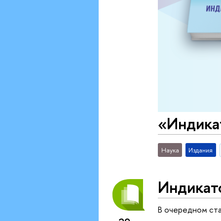
«Индика
Наука
Издания
Индикат
В очередном ст