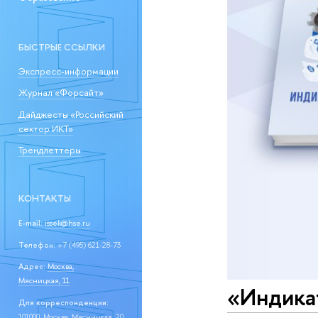
БЫСТРЫЕ ССЫЛКИ
Экспресс-информации
Журнал «Форсайт»
Дайджесты «Российский
сектор ИКТ»
Трендлеттеры
КОНТАКТЫ
E-mail:
issek@hse.ru
Телефон:
+7 (495) 621-28-73
Адрес:
Москва,
Мясницкая, 11
«Индика
Для корреспонденции:
101000, Москва, Мясницкая, 20