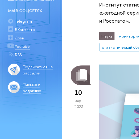
Институт стати
МЫ В СОЦСЕТЯХ
ежегодной сери
и Росстатом.
Telegram
ВКонтакте
Наука
монитори
Дзен
YouTube
статистический сб
RSS
Подписаться на
рассылки
Письмо в
редакцию
10
мар
2023