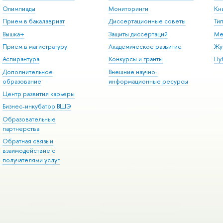
Олимпиады
Мониторинги
Кн
Прием в бакалавриат
Диссертационные советы
Ти
Вышка+
Защиты диссертаций
Ме
Прием в магистратуру
Академическое развитие
Жу
Аспирантура
Конкурсы и гранты
Пу
Дополнительное
Внешние научно-
образование
информационные ресурсы
Центр развития карьеры
Бизнес-инкубатор ВШЭ
Образовательные
партнерства
Обратная связь и
взаимодействие с
получателями услуг