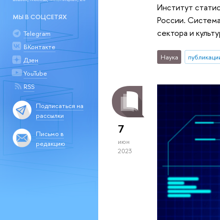
Институт статис
МЫ В СОЦСЕТЯХ
России. Система
сектора и культ
Telegram
ВКонтакте
Наука
публикаци
Дзен
YouTube
RSS
Подписаться на
рассылки
7
Письмо в
июн
редакцию
2023