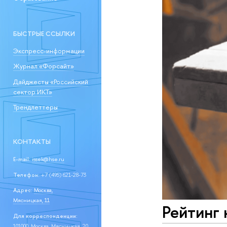
БЫСТРЫЕ ССЫЛКИ
Экспресс-информации
Журнал «Форсайт»
Дайджесты «Российский
сектор ИКТ»
Трендлеттеры
КОНТАКТЫ
E-mail:
issek@hse.ru
Телефон:
+7 (495) 621-28-73
Адрес:
Москва,
Мясницкая, 11
Рейтинг 
Для корреспонденции:
101000, Москва, Мясницкая, 20