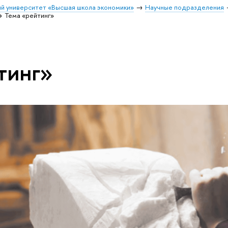
й университет «Высшая школа экономики»
Научные подразделения
Тема «рейтинг»
тинг»