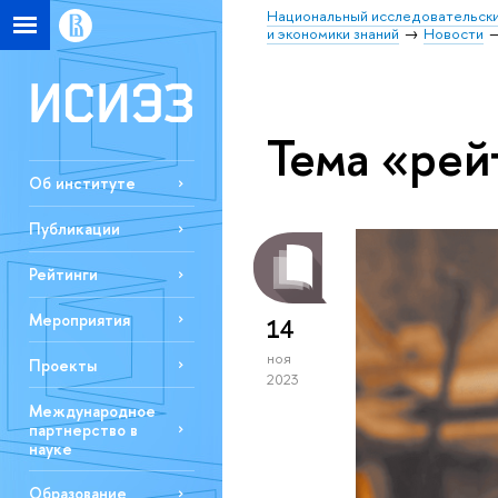
Национальный исследовательски
и экономики знаний
Новости
Тема «рей
Об институте
Публикации
Рейтинги
Мероприятия
14
ноя
Проекты
2023
Международное
партнерство в
науке
Образование