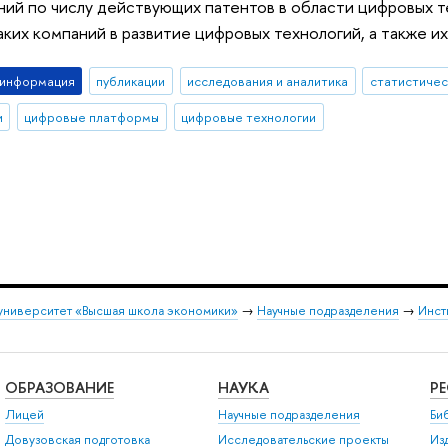
ий по числу действующих патентов в области цифровых т
аких компаний в развитие цифровых технологий, а также и
-информация
публикации
исследования и аналитика
статистичес
и
цифровые платформы
цифровые технологии
университет «Высшая школа экономики»
→
Научные подразделения
→
Инст
ОБРАЗОВАНИЕ
НАУКА
Р
Лицей
Научные подразделения
Би
Довузовская подготовка
Исследовательские проекты
Из