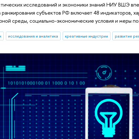
тических исследований и экономики знаний НИУ ВШЭ впе
 ранжирования субъектов РФ включает 48 индикаторов, х
урной среды, социально-экономические условия и меры п
и
исследования и аналитика
креативные индустрии
развитие ре