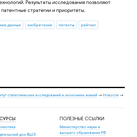
ехнологий. Результаты исследования позволяют
х патентные стратегии и приоритеты.
кие данные
изобретения
патенты
рейтинг
итут статистических исследований и экономики знаний
→
Новости
→
ЕСУРСЫ
ПОЛЕЗНЫЕ ССЫЛКИ
блиотека
Министерство науки и
высшего образования РФ
дательский дом ВШЭ