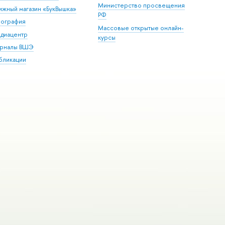
Министерство просвещения
ижный магазин «БукВышка»
РФ
пография
Массовые открытые онлайн-
диацентр
курсы
рналы ВШЭ
бликации