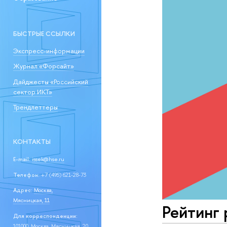
БЫСТРЫЕ ССЫЛКИ
Экспресс-информации
Журнал «Форсайт»
Дайджесты «Российский
сектор ИКТ»
Трендлеттеры
КОНТАКТЫ
E-mail:
issek@hse.ru
Телефон:
+7 (495) 621-28-73
Адрес:
Москва,
Мясницкая, 11
Рейтинг 
Для корреспонденции:
101000, Москва, Мясницкая, 20