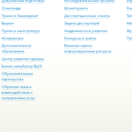
Довузовская подготовка
Исследовательские проекты
Из
Олимпиады
Мониторинги
Кн
Прием в бакалавриат
Диссертационные советы
Ти
Вышка+
Защиты диссертаций
Ме
Прием в магистратуру
Академическое развитие
Жу
Аспирантура
Конкурсы и гранты
Пу
Дополнительное
Внешние научно-
образование
информационные ресурсы
Центр развития карьеры
Бизнес-инкубатор ВШЭ
Образовательные
партнерства
Обратная связь и
взаимодействие с
получателями услуг