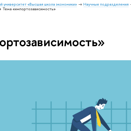
й университет «Высшая школа экономики»
Научные подразделения
Тема «импортозависимость»
ортозависимость»