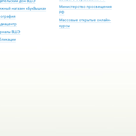
дательский дом ВШЭ
Министерство просвещения
ижный магазин «БукВышка»
РФ
пография
Массовые открытые онлайн-
диацентр
курсы
рналы ВШЭ
бликации