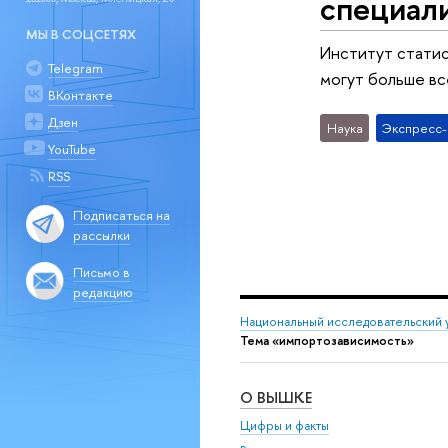
специал
МЫ В СОЦСЕТЯХ
Институт стати
Telegram
могут больше вс
ВКонтакте
Дзен
Наука
Экспресс
YouTube
RSS
Подписаться на
рассылки
Письмо в
редакцию
Национальный исследовательский 
Тема «импортозависимость»
О ВЫШКЕ
Цифры и факты