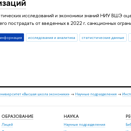
изаций
стических исследований и экономики знаний НИУ ВШЭ оц
его пострадать от введенных в 2022 г. санкционных огран
-информация
исследования и аналитика
статистические данные
университет «Высшая школа экономики»
→
Научные подразделения
→
Инст
ОБРАЗОВАНИЕ
НАУКА
Р
Лицей
Научные подразделения
Би