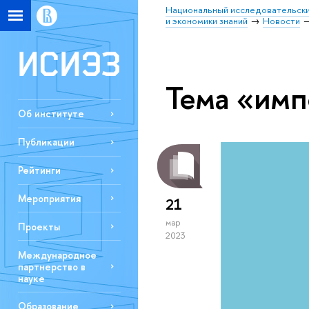
Национальный исследовательски
и экономики знаний
Новости
Тема «имп
Об институте
Публикации
Рейтинги
Мероприятия
21
мар
Проекты
2023
Международное
партнерство в
науке
Образование