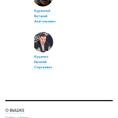
Куренной
Виталий
Анатольевич
Куценко
Евгений
Сергеевич
О ВЫШКЕ
ОБ
Цифры и факты
Ли