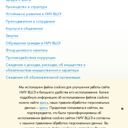
Руководство и структура
Дов
Устойчивое развитие в НИУ ВШЭ
Ол
Преподаватели и сотрудники
При
Корпуса и общежития
Вы
Закупки
При
Обращения граждан в НИУ ВШЭ
Ас
Фонд целевого капитала
До
Противодействие коррупции
Цен
Сведения о доходах, расходах, об имуществе и
Би
обязательствах имущественного характера
Об
Сведения об образовательной организации
Обр
Людям с ограниченными возможностями здоровья
Мы используем файлы cookies для улучшения работы сайта
Единая платежная страница
НИУ ВШЭ и большего удобства его использования. Более
подробную информацию об использовании файлов cookies
Работа в Вышке
можно найти
здесь
, наши правила обработки персональных
данных –
здесь
. Продолжая пользоваться сайтом, вы
✖
Редактору
подтверждаете, что были проинформированы об
© НИУ ВШЭ 1993–2026
Адреса и контакты
Условия использования
использовании файлов cookies сайтом НИУ ВШЭ и согласны
с нашими правилами обработки персональных данных. Вы
материалов
Политика конфиденциальности
Карта сайта