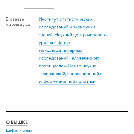
Институт статистических
В статье
упомянуты
исследований и экономики
знаний
,
Научный центр мирового
уровня «Центр
междисциплинарных
исследований человеческого
потенциала»
,
Центр научно-
технической, инновационной и
информационной политики
О ВЫШКЕ
ОБ
Цифры и факты
Ли