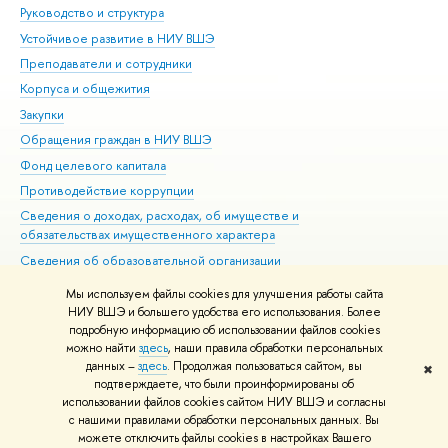
Руководство и структура
Дов
Устойчивое развитие в НИУ ВШЭ
Ол
Преподаватели и сотрудники
При
Корпуса и общежития
Вы
Закупки
При
Обращения граждан в НИУ ВШЭ
Ас
Фонд целевого капитала
До
Противодействие коррупции
Цен
Сведения о доходах, расходах, об имуществе и
Би
обязательствах имущественного характера
Об
Сведения об образовательной организации
Обр
Людям с ограниченными возможностями здоровья
Мы используем файлы cookies для улучшения работы сайта
Единая платежная страница
НИУ ВШЭ и большего удобства его использования. Более
подробную информацию об использовании файлов cookies
Работа в Вышке
можно найти
здесь
, наши правила обработки персональных
данных –
здесь
. Продолжая пользоваться сайтом, вы
✖
Редактору
подтверждаете, что были проинформированы об
© НИУ ВШЭ 1993–2026
Адреса и контакты
Условия использования
использовании файлов cookies сайтом НИУ ВШЭ и согласны
с нашими правилами обработки персональных данных. Вы
материалов
Политика конфиденциальности
Карта сайта
можете отключить файлы cookies в настройках Вашего
Шрифты HSE Sans и HSE Slab разработаны в
Школе дизайна НИУ ВШЭ