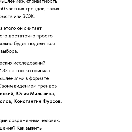
-мышление», «приватность
50 частных трендов, таких
комств или ЗОЖ.
з этого он считает
того достаточно просто
можно будет поделиться
 выбора.
еских исследований
ЭЗ не только приняла
мышлениями в формате
 Своим видением трендов
вский
,
Юлия Мильшина
,
олов
,
Константин Фурсов
,
ждый современный человек.
щения? Как выжить