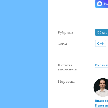
Рубрики
Общес
Темы
СМИ
Инстит
В статье
упомянуты
Персоны
Вишневс
Констан