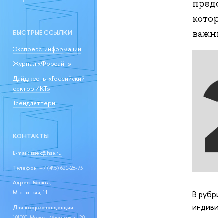
предс
котор
важны
БЫСТРЫЕ ССЫЛКИ
Экспресс-информации
Журнал «Форсайт»
Дайджесты «Российский
сектор ИКТ»
Трендлеттеры
КОНТАКТЫ
E-mail:
issek@hse.ru
Телефон:
+7 (495) 621-28-73
Адрес:
Москва,
В рубр
Мясницкая, 11
индиви
Для корреспонденции:
101000, Москва, Мясницкая, 20