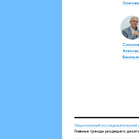
Олегови
Соколо
Алексан
Василье
Национальный исследовательский 
Главные тренды уходящего десят