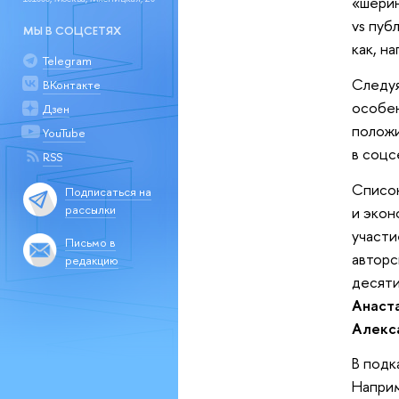
«шерин
vs пуб
МЫ В СОЦСЕТЯХ
как, н
Telegram
Следуя
ВКонтакте
особен
Дзен
положи
YouTube
в соцс
RSS
Список
Подписаться на
рассылки
и экон
участи
Письмо в
авторс
редакцию
десяти
Анаст
Алекс
В подк
Наприм