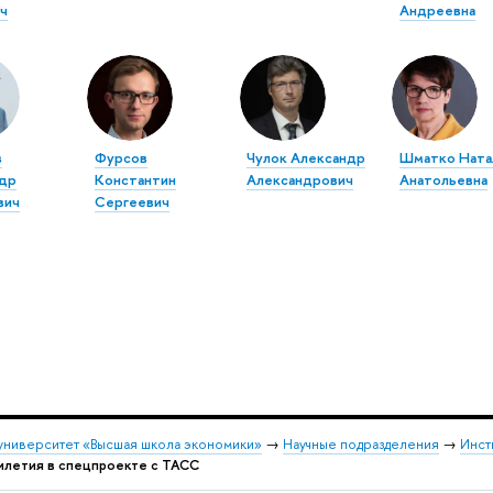
ч
Андреевна
в
Фурсов
Чулок Александр
Шматко Ната
др
Константин
Александрович
Анатольевна
вич
Сергеевич
университет «Высшая школа экономики»
→
Научные подразделения
→
Инст
илетия в спецпроекте с ТАСС