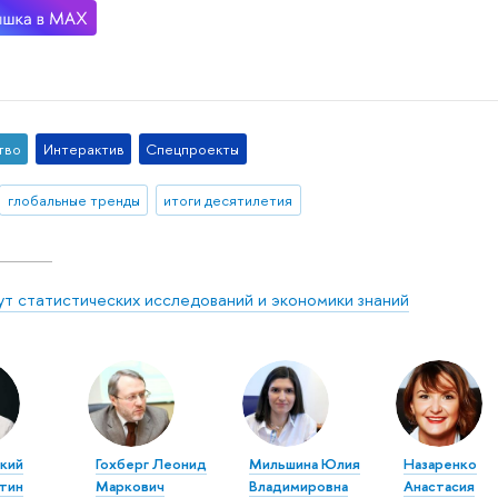
тво
Интерактив
Спецпроекты
глобальные тренды
итоги десятилетия
ут статистических исследований и экономики знаний
кий
Гохберг Леонид
Мильшина Юлия
Назаренко
тин
Маркович
Владимировна
Анастасия