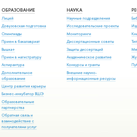
ОБРАЗОВАНИЕ
НАУКА
Р
Лицей
Научные подразделения
Би
Довузовская подготовка
Исследовательские проекты
Из
Олимпиады
Мониторинги
Кн
Прием в бакалавриат
Диссертационные советы
Ти
Вышка+
Защиты диссертаций
Ме
Прием в магистратуру
Академическое развитие
Жу
Аспирантура
Конкурсы и гранты
Пу
Дополнительное
Внешние научно-
образование
информационные ресурсы
Центр развития карьеры
Бизнес-инкубатор ВШЭ
Образовательные
партнерства
Обратная связь и
взаимодействие с
получателями услуг