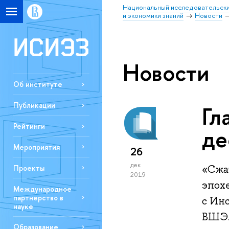
Национальный исследовательски
и экономики знаний
Новости
Новости
Об институте
Публикации
Гл
Рейтинги
де
Мероприятия
26
дек
«Сжа
Проекты
2019
эпох
Международное
партнерство в
с Ин
науке
ВШЭ.
Образование