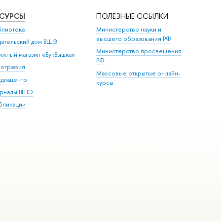
ЕСУРСЫ
ПОЛЕЗНЫЕ ССЫЛКИ
блиотека
Министерство науки и
высшего образования РФ
дательский дом ВШЭ
Министерство просвещения
ижный магазин «БукВышка»
РФ
пография
Массовые открытые онлайн-
диацентр
курсы
рналы ВШЭ
бликации