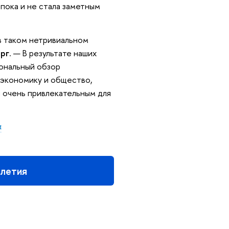
пока и не стала заметным
в таком нетривиальном
рг
. — В результате наших
ональный обзор
 экономику и общество,
я очень привлекательным для
а
илетия