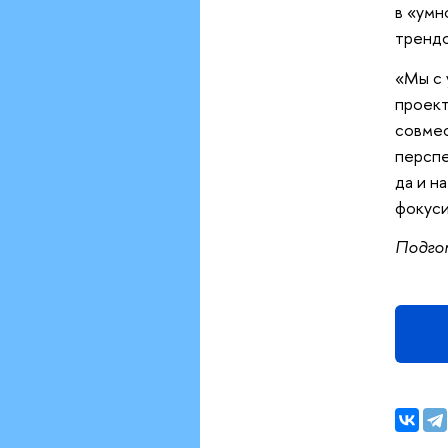
в «умн
тренд
«Мы с 
проект
совмес
перспе
да и н
фокуси
Подго