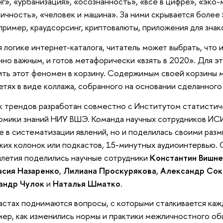
г», «урбанизация», «осознанность», «все в цифре», «эко
личность», «человек и машина». За ними скрывается более 
апример, краудсорсинг, криптовалюты, приложения для зна
 логике интернет-каталога, читатель может выбрать, что и
но важным, и готов метафорически «взять в 2020». Для э
ть этот феномен в корзину. Содержимым своей корзины 
етях в виде коллажа, собранного на основании сделанного
 трендов разработан совместно с Институтом статистич
омики знаний НИУ ВШЭ. Команда научных сотрудников ИСИ
е в систематизации явлений, но и поделилась своими раз
ких колонок или подкастов, 15-минутных аудиоинтервью.
летия поделились научные сотрудники
Константин Вишне
асия Назаренко
,
Лилиана Проскурякова
,
Александр Сок
андр Чулок
и
Наталья Шматко
.
астах поднимаются вопросы, с которыми сталкивается ка
ер, как изменились нормы и практики межличностного об