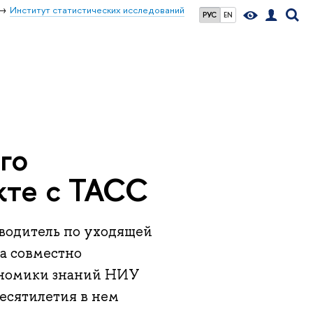
Институт статистических исследований
РУС
EN
го
кте с ТАСС
водитель по уходящей
а совместно
ономики знаний НИУ
есятилетия в нем