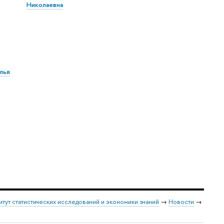
Николаевна
лья
итут статистических исследований и экономики знаний
→
Новости
→