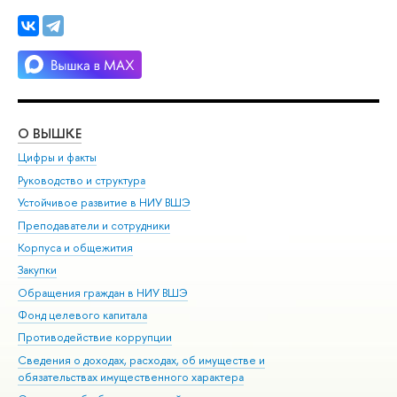
О ВЫШКЕ
ОБ
Цифры и факты
Ли
Руководство и структура
Дов
Устойчивое развитие в НИУ ВШЭ
Ол
Преподаватели и сотрудники
При
Корпуса и общежития
Вы
Закупки
При
Обращения граждан в НИУ ВШЭ
Ас
Фонд целевого капитала
До
Противодействие коррупции
Цен
Сведения о доходах, расходах, об имуществе и
Би
обязательствах имущественного характера
Об