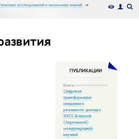
тических исследований и экономики знаний
развития
ПУБЛИКАЦИИ
Книга
Цифровая
трансформация:
ожидания и
реальность: доклад к
XXIII Ясинской
(Апрельской)
международной
научной