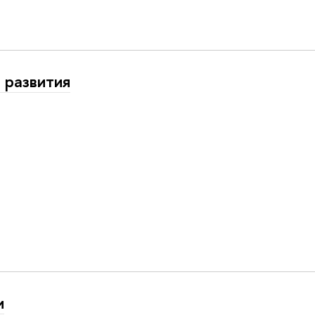
 развития
и