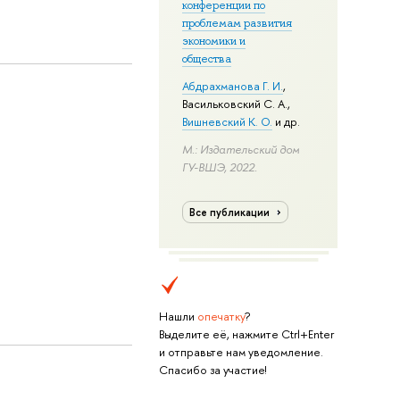
конференции по
проблемам развития
экономики и
общества
Абдрахманова Г. И.
,
Васильковский С. А.
,
Вишневский К. О.
и др.
М.: Издательский дом
ГУ-ВШЭ, 2022.
Все публикации
Нашли
опечатку
?
Выделите её, нажмите Ctrl+Enter
и отправьте нам уведомление.
Спасибо за участие!