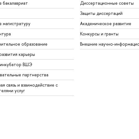
в бакалавриат
Диссертационные советы
Защиты диссертаций
в магистратуру
Академическое развитие
нтура
Конкурсы и гранты
ительное образование
Внешние научно-информаци
развития карьеры
-инкубатор ВШЭ
вательные партнерства
ая связь и взаимодействие с
телями услуг