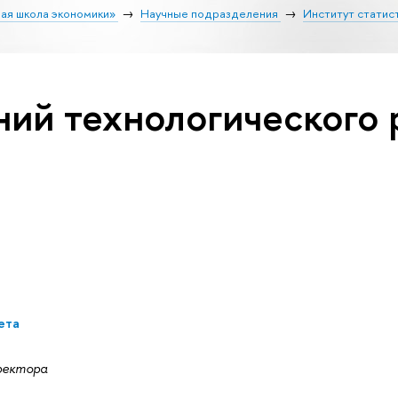
ая школа экономики»
Научные подразделения
Институт статис
ий технологического 
ета
ректора