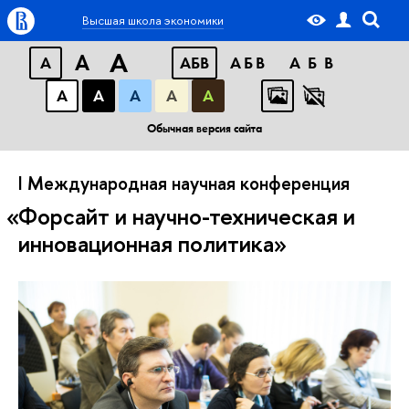
Высшая школа экономики
A
A
A
АБВ
АБВ
АБВ
А
А
А
А
А
Обычная версия сайта
I Международная научная конференция
Форсайт и научно-техническая и
инновационная политика