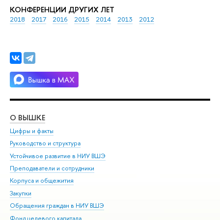
КОНФЕРЕНЦИИ ДРУГИХ ЛЕТ
2018
2017
2016
2015
2014
2013
2012
О ВЫШКЕ
ОБ
Цифры и факты
Ли
Руководство и структура
Дов
Устойчивое развитие в НИУ ВШЭ
Ол
Преподаватели и сотрудники
При
Корпуса и общежития
Вы
Закупки
При
Обращения граждан в НИУ ВШЭ
Ас
Фонд целевого капитала
До