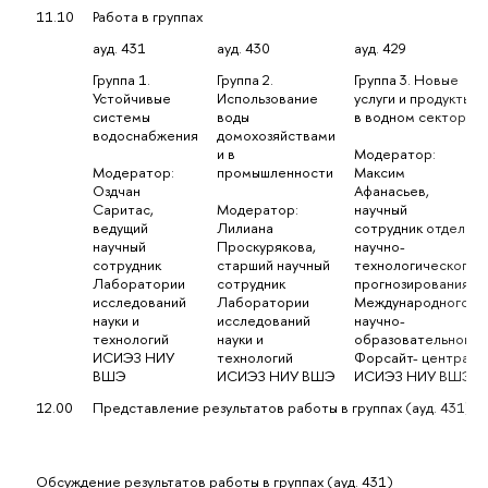
11.10
Работа в группах
ауд. 431
ауд. 430
ауд. 429
Группа 1.
Группа 2.
Группа 3. Новые
Устойчивые
Использование
услуги и продукты
системы
воды
в водном секторе
водоснабжения
домохозяйствами
и в
Модератор:
Модератор:
промышленности
Максим
Оздчан
Афанасьев,
Саритас,
Модератор:
научный
ведущий
Лилиана
сотрудник отдела
научный
Проскурякова,
научно-
сотрудник
старший научный
технологического
Лаборатории
сотрудник
прогнозирования
исследований
Лаборатории
Международного
науки и
исследований
научно-
технологий
науки и
образовательного
ИСИЭЗ НИУ
технологий
Форсайт- центра
ВШЭ
ИСИЭЗ НИУ ВШЭ
ИСИЭЗ НИУ ВШЭ
12.00
Представление результатов работы в группах (ауд. 431)
Обсуждение результатов работы в группах (ауд. 431)