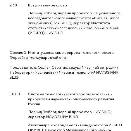
9.30
Вступительное слово
Леонид Гохберг, первый проректор Национального
исследовательского университета «Высшая школа
экономики» (НИУ ВШЭ); директор Института
статистических исследований и экономики знаний
(ИСИЭЗ) НИУ ВШЭ
Сессия 1: Институциональные вопросы технологического
Форсайта: международный опыт
Председатель: Оздчан Саритас, ведущий научный сотрудник
Лаборатории исследований науки и технологий ИСИЭЗ НИУ
ВШЭ
10.00
Система технологического прогнозирования и
приоритеты научно-технологического развития
России
Леонид Гохберг, первый проректор НИУ ВШЭ;
директор ИСИЭЗ НИУ ВШЭ
Александр Соколов,заместитель директора ИСИЭЗ
НИУ ВШЭ; директор Международного научно-