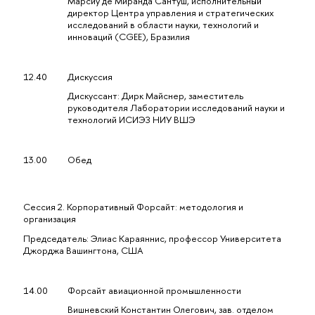
Марсиу де Миранда Сантуш, исполнительный
директор Центра управления и стратегических
исследований в области науки, технологий и
инноваций (CGEE), Бразилия
12.40
Дискуссия
Дискуссант: Дирк Майснер, заместитель
руководителя Лаборатории исследований науки и
технологий ИСИЭЗ НИУ ВШЭ
13.00
Обед
Сессия 2. Корпоративный Форсайт: методология и
организация
Председатель: Элиас Караяннис, профессор Университета
Джорджа Вашингтона, США
14.00
Форсайт авиационной промышленности
Вишневский Константин Олегович, зав. отделом