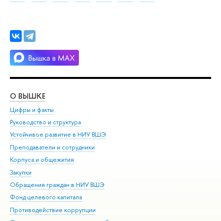
О ВЫШКЕ
ОБ
Цифры и факты
Ли
Руководство и структура
Дов
Устойчивое развитие в НИУ ВШЭ
Ол
Преподаватели и сотрудники
При
Корпуса и общежития
Вы
Закупки
При
Обращения граждан в НИУ ВШЭ
Ас
Фонд целевого капитала
До
Противодействие коррупции
Цен