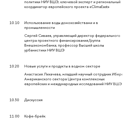
политики НИУ ВШЭ; ключевой эксперт и региональный
координатор европейского проекта «ClimaEast»
10.10
Использование воды домохозяйствами и в
промышленности
Сергей Сиваев, управляющий директор федерального
центра проектного финансирования,Группа
Внешэкономбанка; профессор Высшей школы
урбанистики НИУ ВШЭ
10.20
Новые услуги и продукты в водном секторе
Анастасия Лихачева, младший научный сотрудник Иберо-
Американского сектора Центра комплексных
европейских и международных исследований НИУ ВШЭ
10.30
Дискуссия
11.00
Кофе-брейк