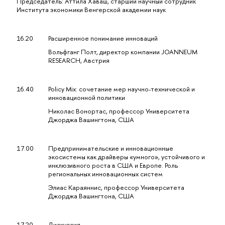
Председатель: Аттила Хаваш, старший научный сотрудник
Института экономики Венгерской академии наук
16.20
Расширенное понимание инноваций
Вольфганг Полт, директор компании JOANNEUM
RESEARCH, Австрия
16.40
Policy Mix: сочетание мер научно-технической и
инновационной политики
Николас Вонортас, профессор Университета
Джорджа Вашингтона, США
17.00
Предпринимательские и инновационные
экосистемы как драйверы «умного», устойчивого и
инклюзивного роста в США и Европе. Роль
региональных инновационных систем
Элиас Караяннис, профессор Университета
Джорджа Вашингтона, США
17.20
Дискуссия