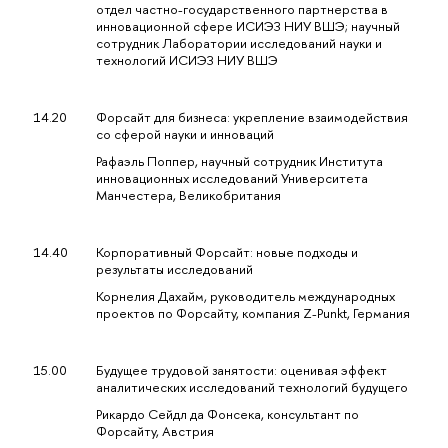
отдел частно-государственного партнерства в
инновационной сфере ИСИЭЗ НИУ ВШЭ; научный
сотрудник Лаборатории исследований науки и
технологий ИСИЭЗ НИУ ВШЭ
14.20
Форсайт для бизнеса: укрепление взаимодействия
со сферой науки и инноваций
Рафаэль Поппер, научный сотрудник Института
инновационных исследований Университета
Манчестера, Великобритания
14.40
Корпоративный Форсайт: новые подходы и
результаты исследований
Корнелия Дахайм, руководитель международных
проектов по Форсайту, компания Z-Punkt, Германия
15.00
Будущее трудовой занятости: оценивая эффект
аналитических исследований технологий будущего
Рикардо Сейдл да Фонсека, консультант по
Форсайту, Австрия