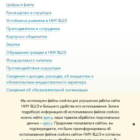
Цифры и факты
Ли
Руководство и структура
Дов
Устойчивое развитие в НИУ ВШЭ
Ол
Преподаватели и сотрудники
При
Корпуса и общежития
Вы
Закупки
При
Обращения граждан в НИУ ВШЭ
Ас
Фонд целевого капитала
До
Противодействие коррупции
Цен
Сведения о доходах, расходах, об имуществе и
Би
обязательствах имущественного характера
Об
Сведения об образовательной организации
Обр
Людям с ограниченными возможностями здоровья
Мы используем файлы cookies для улучшения работы сайта
Единая платежная страница
НИУ ВШЭ и большего удобства его использования. Более
подробную информацию об использовании файлов cookies
Работа в Вышке
можно найти
здесь
, наши правила обработки персональных
данных –
здесь
. Продолжая пользоваться сайтом, вы
✖
Редактору
подтверждаете, что были проинформированы об
© НИУ ВШЭ 1993–2021
Адреса и контакты
Условия использования
использовании файлов cookies сайтом НИУ ВШЭ и согласны